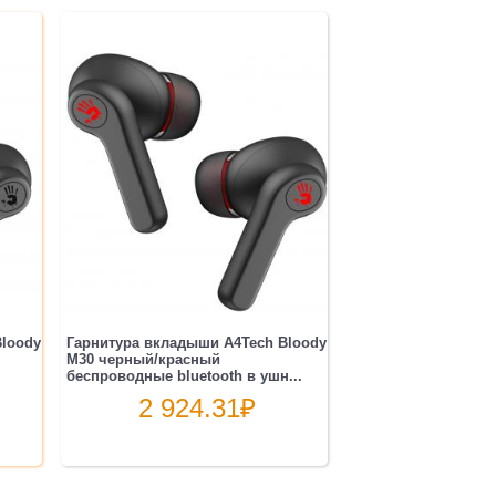
Bloody
Гарнитура вкладыши A4Tech Bloody
M30 черный/красный
беспроводные bluetooth в ушн...
2 924.31
₽