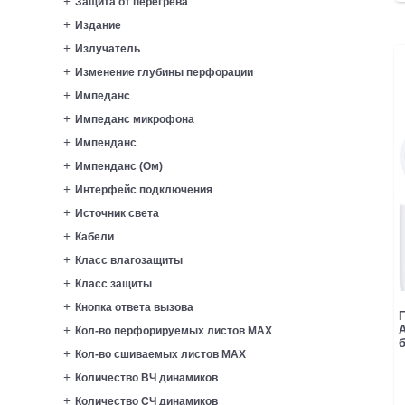
Защита от перегрева
Издание
Излучатель
Изменение глубины перфорации
Импеданс
Импеданс микрофона
Импенданс
Импенданс (Ом)
Интерфейс подключения
Источник света
Кабели
Класс влагозащиты
Класс защиты
Кнопка ответа вызова
Г
A
Кол-во перфорируемых листов MAX
б
Кол-во сшиваемых листов MAX
Количество ВЧ динамиков
Количество СЧ динамиков