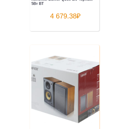
5Вт BT
4 679.38
₽