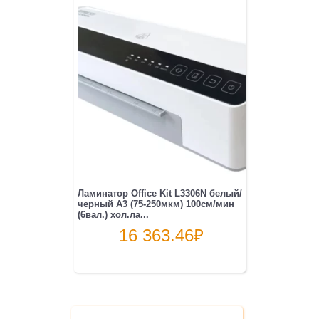
Ламинатор Office Kit L3306N белый/
черный A3 (75-250мкм) 100см/мин
(6вал.) хол.ла...
16 363.46
₽