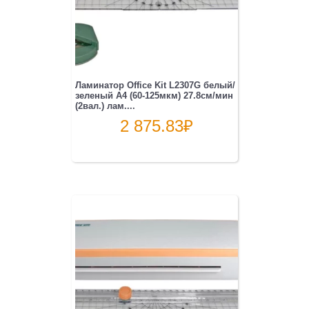
Ламинатор Office Kit L2307G белый/
зеленый A4 (60-125мкм) 27.8см/мин
(2вал.) лам....
2 875.83
₽