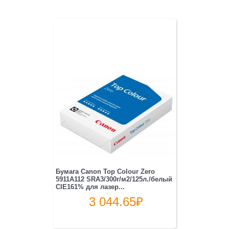
Бумага Canon Top Colour Zero
5911A112 SRA3/300г/м2/125л./белый
CIE161% для лазер...
3 044.65
₽