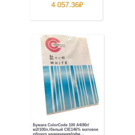
4 057.36
₽
Бумага ColorCode 100 A4/80г/
м2/100л./белый CIE146% матовое
общего назначения(офи...