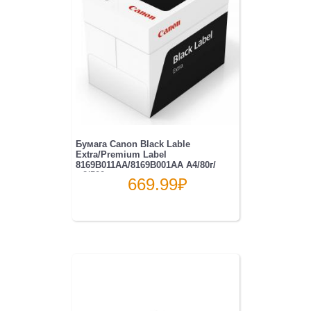
Бумага Canon Black Lable
Extra/Premium Label
8169B011AA/8169B001AA A4/80г/
м2/500...
669.99
₽