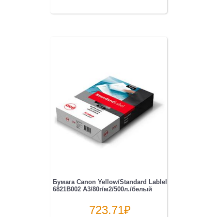
Бумага Canon Yellow/Standard Lablel
6821B002 A3/80г/м2/500л./белый
723.71
₽