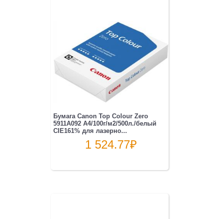
Бумага Canon Top Colour Zero
5911A092 A4/100г/м2/500л./белый
CIE161% для лазерно...
1 524.77
₽