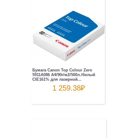
Бумага Canon Top Colour Zero
5911A086 A4/90г/м2/500л./белый
CIE161% для лазерной...
1 259.38
₽