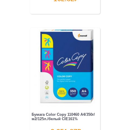
Бумага Color Copy 110460 A4/350г/
м2/125л./белый CIE161%