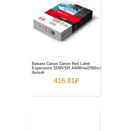
Бумага Canon Canon Red Label
Experience 3158V529 A4/80г/м2/500л./
белый
416.81
₽