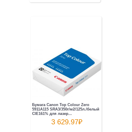
Бумага Canon Top Colour Zero
5911A115 SRA3/350г/м2/125л./белый
CIE161% для лазер...
3 629.97
₽