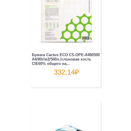
Бумага Cactus ECO CS-OPE-A480500
A4/80г/м2/500л./слоновая кость
CIE60% общего на...
332.14
₽