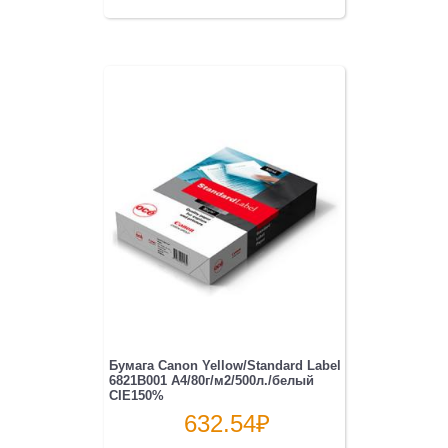
Бумага Canon Yellow/Standard Label
6821B001 A4/80г/м2/500л./белый
CIE150%
632.54
₽