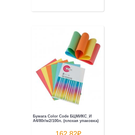
Бумага Color Code БЦМИКС_И
A4/80г/м2/100л. (плохая упаковка)
162.82
₽