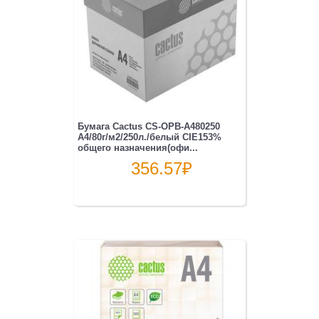
Бумага Cactus CS-OPB-A480250
A4/80г/м2/250л./белый CIE153%
общего назначения(офи...
356.57
₽