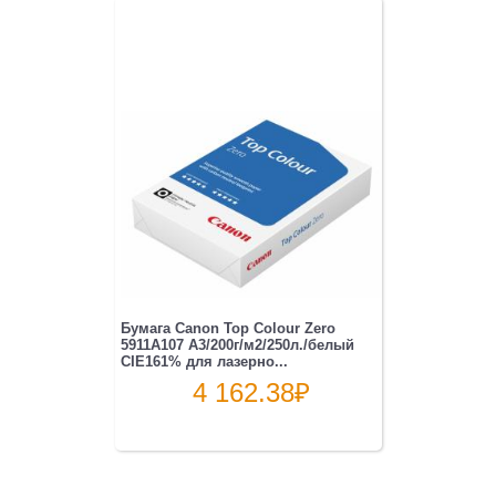
Бумага Canon Top Colour Zero
5911A107 A3/200г/м2/250л./белый
CIE161% для лазерно...
4 162.38
₽