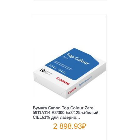
Бумага Canon Top Colour Zero
5911A114 A3/300г/м2/125л./белый
CIE161% для лазерно...
2 898.93
₽