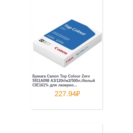
Бумага Canon Top Colour Zero
5911A098 A3/120г/м2/500л./белый
CIE161% для лазерно...
227.94
₽