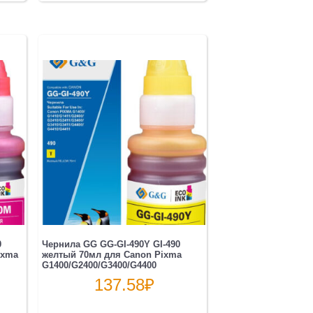
0
Чернила GG GG-GI-490Y GI-490
ixma
желтый 70мл для Canon Pixma
G1400/G2400/G3400/G4400
137.58
₽