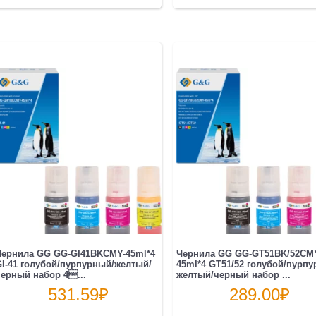
Чернила GG GG-GI41BKCMY-45ml*4
Чернила GG GG-GT51BK/52CM
I-41 голубой/пурпурный/желтый/
45ml*4 GT51/52 голубой/пурпу
ерный набор 4...
желтый/черный набор ...
531.59
₽
289.00
₽