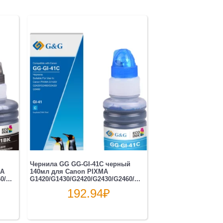
Чернила GG GG-GI-41C черный
MA
140мл для Canon PIXMA
/...
G1420/G1430/G2420/G2430/G2460/...
192.94
₽