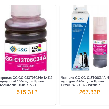
Чернила GG GG-C13T06C34A №112
Чернила GG GG-C13T06C34А 
пурпурный 100мл для Epson
пурпурный70мл для Epson
6550/6570/11160/15150/1...
L6550/6570/11160/15150/151...
515.31
₽
267.83
₽