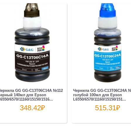
Чернила GG GG-C13T06C14A №112
Чернила GG GG-C13T06C24A 
черный 140мл для Epson
голубой 100мл для Epson
6550/6570/11160/15150/1516...
L6550/6570/11160/15150/151...
348.42
₽
515.31
₽