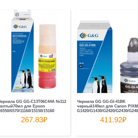
Чернила GG GG-C13T06C44А №112
Чернила GG GG-GI-41BK
желтый70мл для Epson
черный140мл для Canon PIX
6550/6570/11160/15150/15160
G1420/G1430/G2420/G2430/G2460
267.83
₽
411.92
₽