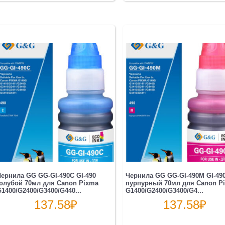
ернила GG GG-GI-490C GI-490
Чернила GG GG-GI-490M GI-49
олубой 70мл для Canon Pixma
пурпурный 70мл для Canon P
1400/G2400/G3400/G440...
G1400/G2400/G3400/G4...
137.58
₽
137.58
₽