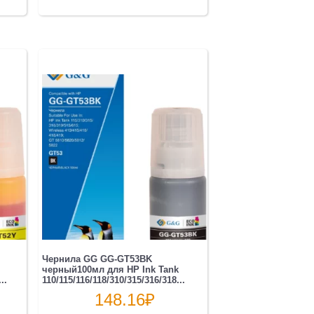
Чернила GG GG-GT53BK
черный100мл для HP Ink Tank
..
110/115/116/118/310/315/316/318...
148.16
₽