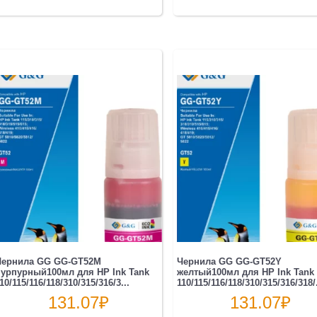
Чернила GG GG-GT52M
Чернила GG GG-GT52Y
урпурный100мл для HP Ink Tank
желтый100мл для HP Ink Tank
10/115/116/118/310/315/316/3...
110/115/116/118/310/315/316/318/.
131.07
₽
131.07
₽