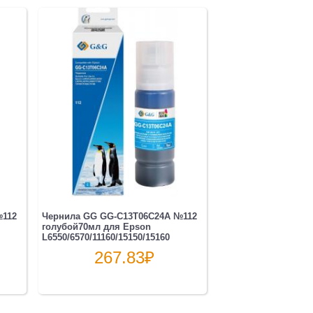
№112
Чернила GG GG-C13T06C24А №112
голубой70мл для Epson
L6550/6570/11160/15150/15160
267.83
₽