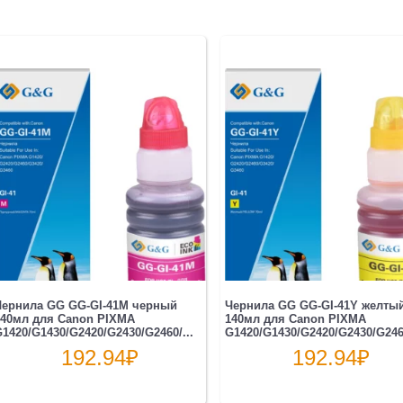
Чернила GG GG-GI-41M черный
Чернила GG GG-GI-41Y желты
140мл для Canon PIXMA
140мл для Canon PIXMA
1420/G1430/G2420/G2430/G2460/...
G1420/G1430/G2420/G2430/G2460
192.94
₽
192.94
₽