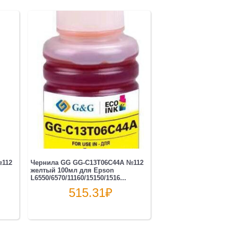
№112
Чернила GG GG-C13T06C44A №112
желтый 100мл для Epson
L6550/6570/11160/15150/1516...
515.31
₽