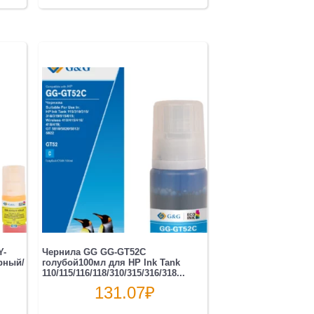
Y-
Чернила GG GG-GT52C
рный/
голубой100мл для HP Ink Tank
110/115/116/118/310/315/316/318...
131.07
₽