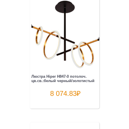
Люстра Hiper H847-0 потолоч.
цв.св.:белый черный/золотистый
8 074.83
₽