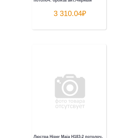
потолоч. бронза ант./черный
3 310.04
₽
Люстра Hiper Maia H183-2 потолоч.