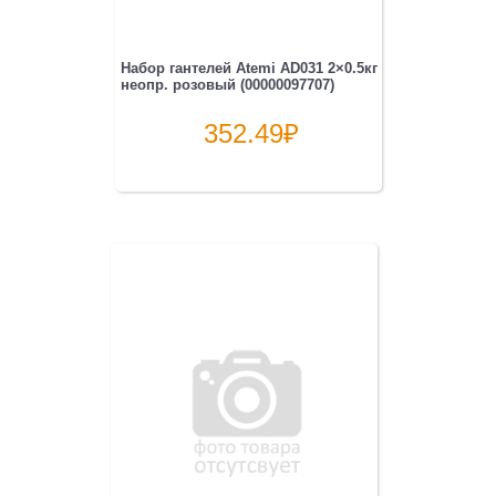
Набор гантелей Atemi AD031 2×0.5кг
неопр. розовый (00000097707)
352.49
₽