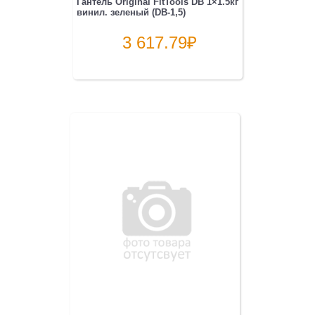
Гантель Original FitTools DB 1×1.5кг
винил. зеленый (DB-1,5)
3 617.79
₽