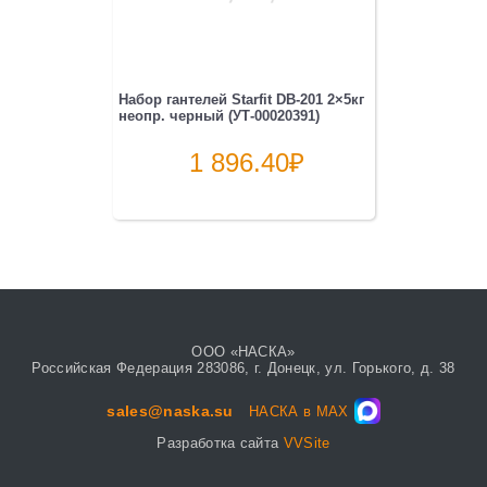
Набор гантелей Starfit DB-201 2×5кг
неопр. черный (УТ-00020391)
1 896.40
₽
ООО «НАСКА»
Российская Федерация 283086, г. Донецк, ул. Горького, д. 38
sales@naska.su
НАСКА в MAX
Разработка сайта
VVSite