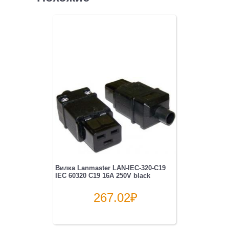
темп/
влаж
или
сухой
контакт
Вилка Lanmaster LAN-IEC-320-C19
IEC 60320 C19 16A 250V black
267.02
₽