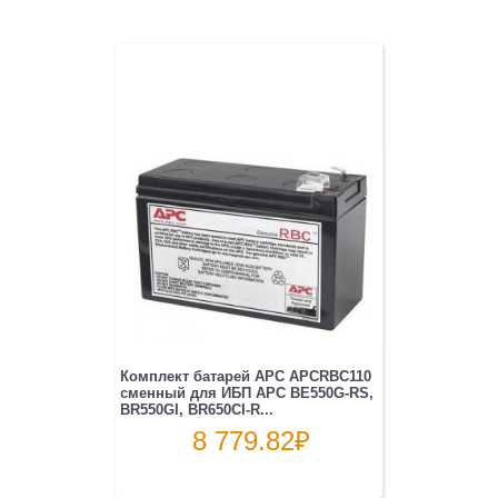
Комплект батарей APC APCRBC110
сменный для ИБП АРС BE550G-RS,
BR550GI, BR650CI-R...
8 779.82
₽