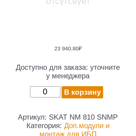
23 940.80
₽
Доступно для заказа:
уточните
у менеджера
Количество
В корзину
товара
(2147)
SKAT
Артикул:
SKAT NM 810 SNMP
NM
Категория:
Доп.модули и
810
монтаж для ИБП