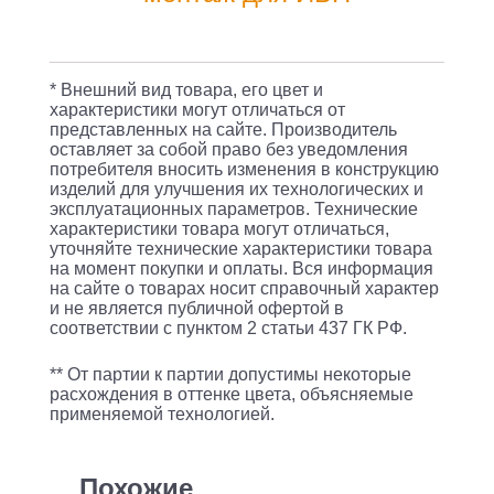
SNMP
модуль
для
* Внешний вид товара, его цвет и
ИБП
характеристики могут отличаться от
представленных на сайте. Производитель
SKAT-
оставляет за собой право без уведомления
UPS
потребителя вносить изменения в конструкцию
изделий для улучшения их технологических и
типоразмер
эксплуатационных параметров. Технические
характеристики товара могут отличаться,
1,1х10/100
уточняйте технические характеристики товара
Mb/s,
на момент покупки и оплаты. Вся информация
на сайте о товарах носит справочный характер
Wi-
и не является публичной офертой в
Fi,
соответствии с пунктом 2 статьи 437 ГК РФ.
релейный
** От партии к партии допустимы некоторые
выход,
расхождения в оттенке цвета, объясняемые
применяемой технологией.
вход
для
датчика
Похожие