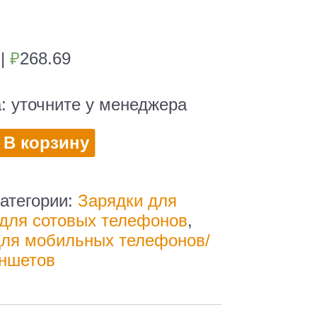
2
|
₽
268.69
а:
уточните у менеджера
во
В корзину
льное
атегории:
Зарядки для
для сотовых телефонов
,
для мобильных телефонов/
ншетов
льное