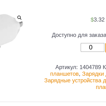
$
3.3
Доступно для заказ
Количест
товара
Автомоби
зар./
Артикул:
1404789
К
устр.
планшетов
,
Зарядки 
Nitecore
Зарядные устройства 
2A
пла
универса
белый