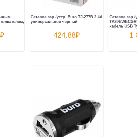
инным
Сетевое зар./устр. Buro TJ-277B 2.4A
Сетевое зар./
 толкателем,
универсальное черный
TA20EWECGRU
кабель USB T
₽
424.88
₽
1 