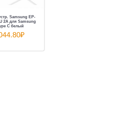
устр. Samsung EP-
 2A для Samsung
ype C белый
044.80
₽