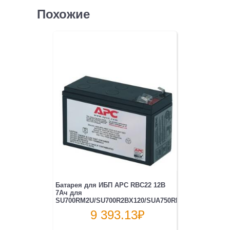
Похожие
Батарея для ИБП APC RBC22 12В
7Ач для
SU700RM2U/SU700R2BX120/SUA750RM2U
9 393.13
₽