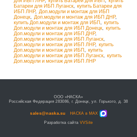
для ИБП ЛНР
,
купить Батареи для ИБП
,
купить
Батареи для ИБП Луганск
,
купить Батареи для
ИБП ЛНР
,
Доп.модули и монтаж для ИБП
Донецк
,
Доп.модули и монтаж для ИБП ДНР
,
купить Доп.модули и монтаж для ИБП
,
купить
Доп.модули и монтаж для ИБП Донецк
,
купить
Доп.модули и монтаж для ИБП ДНР
,
Доп.модули и монтаж для ИБП Луганск
,
Доп.модули и монтаж для ИБП ЛНР
,
купить
Доп.модули и монтаж для ИБП
,
купить
Доп.модули и монтаж для ИБП Луганск
,
купить
Доп.модули и монтаж для ИБП ЛНР
ООО «НАСКА»
Российская Федерация 283086, г. Донецк, ул. Горького, д. 38
sales@naska.su
НАСКА в MAX
Разработка сайта
VVSite