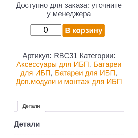
Доступно для заказа:
уточните
у менеджера
Количество
В корзину
товара
Батарея
для
Артикул:
RBC31
Категории:
ИБП
Аксессуары для ИБП
,
Батареи
APC
для ИБП
,
Батареи для ИБП
,
RBC31
Доп.модули и монтаж для ИБП
для
SURT1000XLI/SURT2000XLI/S
Детали
Детали