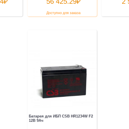
94
₽
56 425.29
₽
2 
Доступно для заказа
Батарея для ИБП CSB HR1234W F2
12В 9Ач