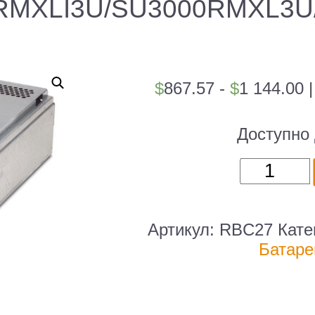
RMXLI3U/SU3000RMXL3U
$
867.57 -
$
1 144.00
Доступно 
Количест
товара
Батарея
для
Артикул:
RBC27
Кате
ИБП
Батаре
APC
RBC27
для