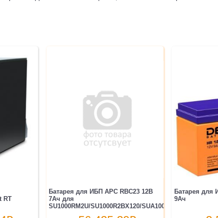
Батарея для ИБП APC RBC23 12В
Батарея для И
t RT
7Ач для
9Ач
SU1000RM2U/SU1000R2BX120/SUA1000RM2U/SUA10...