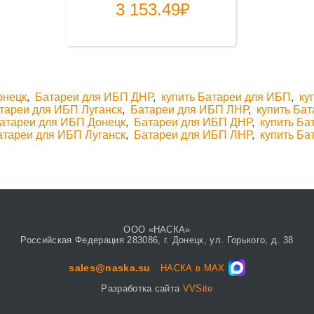
3 153.49
₽
онецк
,
Батареи для ИБП ДНР
,
купить Батареи для ИБП
,
ку
тареи для ИБП Луганск
,
Батареи для ИБП ЛНР
,
купить Ба
атареи для ИБП Донецк
,
Батареи для ИБП ДНР
,
купить Ба
атареи для ИБП Луганск
,
Батареи для ИБП ЛНР
,
купить Ба
ООО «НАСКА»
Российская Федерация 283086, г. Донецк, ул. Горького, д. 38
sales@naska.su
НАСКА в MAX
Разработка сайта
VVSite