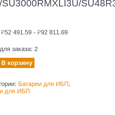
/SU3000RMXLI3U/SU48
|
₽
52 491.59 -
₽
92 811.69
для заказа:
2
во
В корзину
гории:
Батареи для ИБП
,
и для ИБП