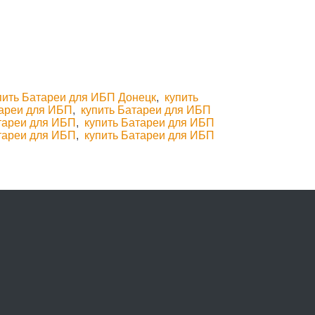
пить Батареи для ИБП Донецк
,
купить
тареи для ИБП
,
купить Батареи для ИБП
тареи для ИБП
,
купить Батареи для ИБП
тареи для ИБП
,
купить Батареи для ИБП