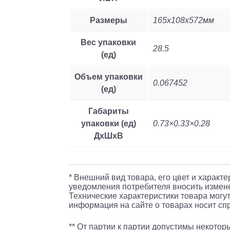
Размеры
165x108x572мм
Вес упаковки
28.5
(ед)
Объем упаковки
0.067452
(ед)
Габариты
упаковки (ед)
0.73×0.33×0.28
ДхШхВ
* Внешний вид товара, его цвет и характ
уведомления потребителя вносить измене
Технические характеристики товара могут
информация на сайте о товарах носит спр
** От партии к партии допустимы некото