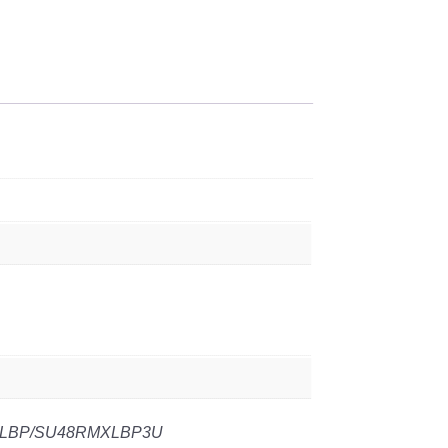
MXL3U/SU2200RMXLI3U/SU3000RMXL3
XLBP/SU48RMXLBP3U