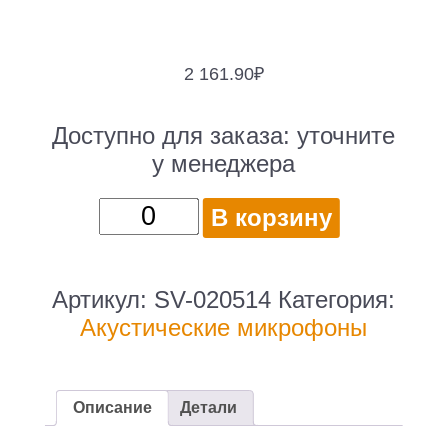
2 161.90
₽
Доступно для заказа:
уточните
у менеджера
Количество
В корзину
товара
Беспроводной
микрофон
Артикул:
SV-020514
Категория:
SVEN
Акустические микрофоны
MK-
710,
черный
Описание
Детали
/