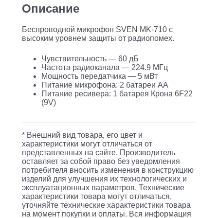
Sven
Описание
SV-
Беспроводной микрофон SVEN MK-710 с
020514
высоким уровнем защиты от радиопомех.
/
Чувствительность — 60 дБ
Беспроводной
Частота радиоканала — 224.9 МГц
микрофон
Мощность передатчика — 5 мВт
Питание микрофона: 2 батареи АА
SVEN
Питание ресивера: 1 батарея Крона 6F22
MK-
(9V)
710,
черный
* Внешний вид товара, его цвет и
характеристики могут отличаться от
представленных на сайте. Производитель
оставляет за собой право без уведомления
потребителя вносить изменения в конструкцию
изделий для улучшения их технологических и
эксплуатационных параметров. Технические
характеристики товара могут отличаться,
уточняйте технические характеристики товара
на момент покупки и оплаты. Вся информация