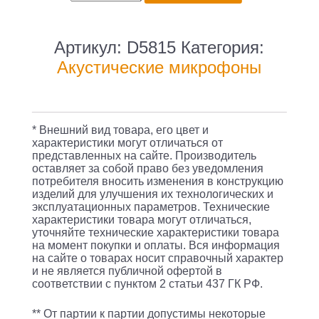
товара
Беспроводной
приемник
Артикул:
D5815
Категория:
Двухканальный
Акустические микрофоны
дизайн
PLL.
Функция
* Внешний вид товара, его цвет и
автоматической
характеристики могут отличаться от
представленных на сайте. Производитель
связи
оставляет за собой право без уведомления
с
потребителя вносить изменения в конструкцию
изделий для улучшения их технологических и
цифровой
эксплуатационных параметров. Технические
характеристики товара могут отличаться,
блокировкой
уточняйте технические характеристики товара
PLL
на момент покупки и оплаты. Вся информация
на сайте о товарах носит справочный характер
канала
и не является публичной офертой в
UHF200.
соответствии с пунктом 2 статьи 437 ГК РФ.
С
** От партии к партии допустимы некоторые