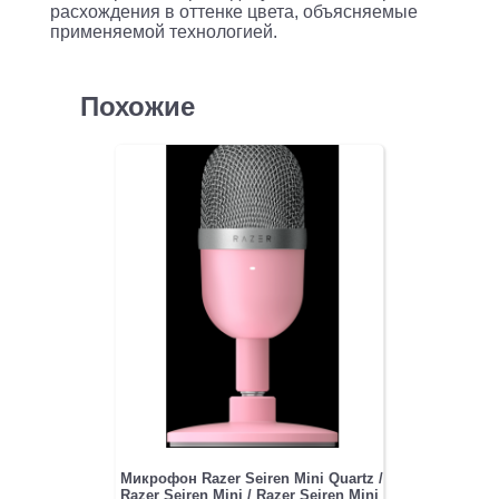
экраном
расхождения в оттенке цвета, объясняемые
применяемой технологией.
дисплея
(для
отображения
Похожие
частоты,
канала,
шумоподавления,
уровн
Микрофон Razer Seiren Mini Quartz /
Razer Seiren Mini / Razer Seiren Mini