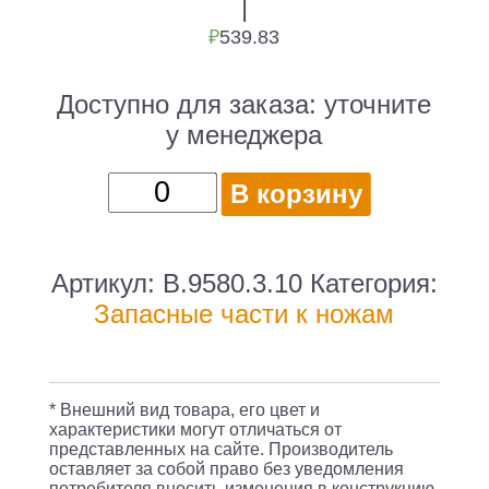
|
₽
539.83
Доступно для заказа:
уточните
у менеджера
Количество
В корзину
товара
Бита
для
Артикул:
B.9580.3.10
Категория:
ножей
Запасные части к ножам
Victorinox
Philips
3
* Внешний вид товара, его цвет и
(B.9580.3.10)
характеристики могут отличаться от
представленных на сайте. Производитель
черный
оставляет за собой право без уведомления
потребителя вносить изменения в конструкцию