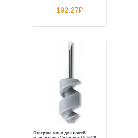
192.27
₽
Отвертка мини для ножей/
мультитулов Victorinox (A.3643)