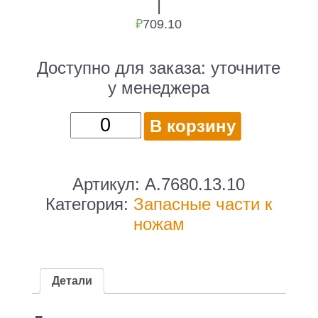
|
₽
709.10
Доступно для заказа:
уточните
у менеджера
Количество
В корзину
товара
Бита
для
Артикул:
A.7680.13.10
ножей/
Категория:
Запасные части к
мультитулов
ножам
Victorinox
A.7680.13.10
черный
Детали