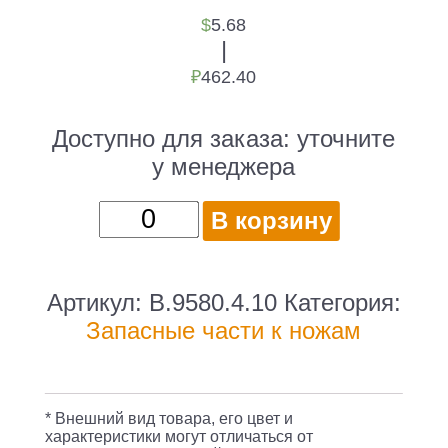
$
5.68
|
₽
462.40
Доступно для заказа:
уточните
у менеджера
Количество
В корзину
товара
Бита
для
Артикул:
B.9580.4.10
Категория:
ножей/
Запасные части к ножам
мультитулов
Victorinox
Flat
* Внешний вид товара, его цвет и
4.5
характеристики могут отличаться от