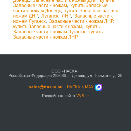
Донецк
,
Запасные части к ножам ДНР
,
купить
Запасные части к ножам
,
купить Запасные
части к ножам Донецк
,
купить Запасные части к
ножам ДНР
,
Луганск
,
ЛНР
,
Запасные части к
ножам Луганск
,
Запасные части к ножам ЛНР
,
купить Запасные части к ножам
,
купить
Запасные части к ножам Луганск
,
купить
Запасные части к ножам ЛНР
ООО «НАСКА»
Российская Федерация 283086, г. Донецк, ул. Горького, д. 38
sales@naska.su
НАСКА в MAX
Разработка сайта
VVSite