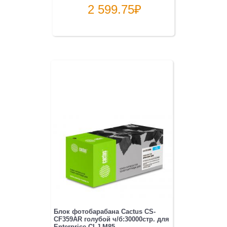
2 599.75
₽
Блок фотобарабана Cactus CS-
CF359AR голубой ч/б:30000стр. для
Enterprice CLJ M85...