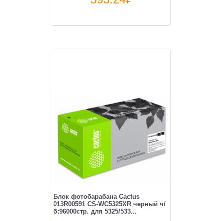
Блок фотобарабана Cactus
013R00591 CS-WC5325XR черный ч/
б:96000стр. для 5325/533...