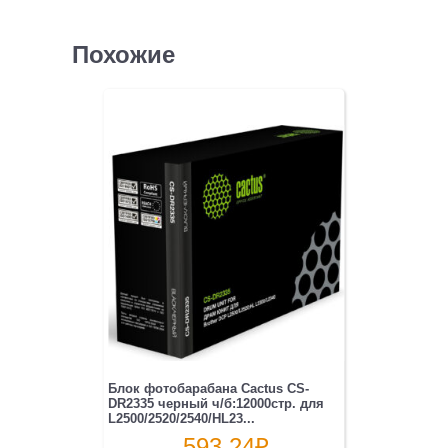
Похожие
Блок фотобарабана Cactus CS-
DR2335 черный ч/б:12000стр. для
L2500/2520/2540/HL23...
593.24
₽