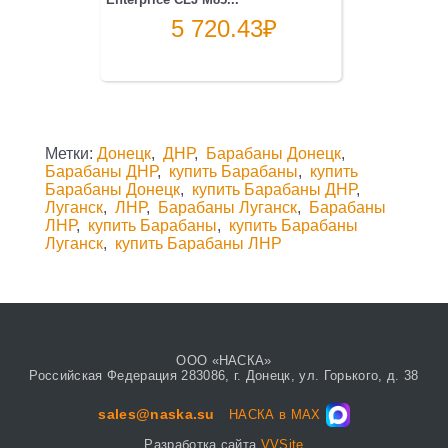
5 720.43
₽
Метки:
Донецк
,
ДНР
,
Барабаны Донецк
,
Барабаны ДНР
,
купить Барабаны
,
купить
Барабаны Донецк
,
купить Барабаны ДНР
,
Луганск
,
ЛНР
,
Барабаны Луганск
,
Барабаны
ЛНР
,
купить Барабаны
,
купить Барабаны
Луганск
,
купить Барабаны ЛНР
ООО «НАСКА»
Российская Федерация 283086, г. Донецк, ул. Горького, д. 38
sales@naska.su
НАСКА в MAX
Разработка сайта
VVSite