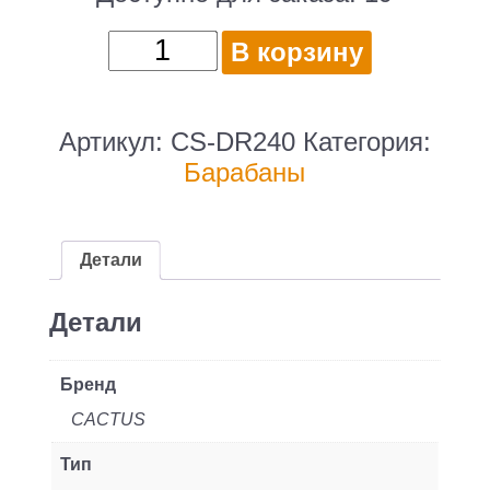
Количество
В корзину
товара
Блок
фотобарабана
Артикул:
CS-DR240
Категория:
Cactus
Барабаны
CS-
DR240
DR240
Детали
черный
ч/
Детали
б:30000стр.
для
Бренд
M240
CACTUS
Катюша
Тип