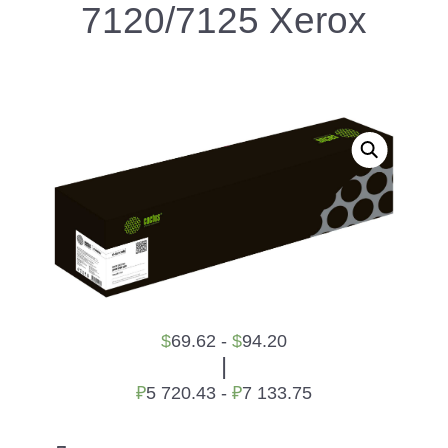
7120/7125 Xerox
$
69.62 -
$
94.20
|
₽
5 720.43 -
₽
7 133.75