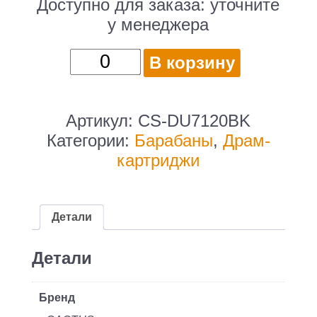
Доступно для заказа:
уточните
у менеджера
Количество
В корзину
товара
Блок
фотобарабана
Артикул:
CS-DU7120BK
Cactus
Категории:
Барабаны
,
Драм-
CS-
картриджи
DU7120BK
013R00657
ч/
Детали
б:67000стр.
для
Детали
WorkCentre
7120/7125
Бренд
Xerox