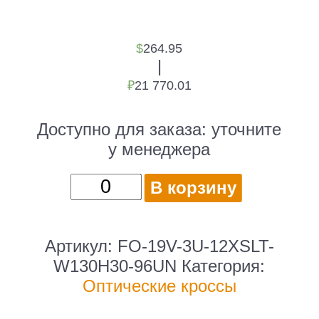
$
264.95
|
₽
21 770.01
Доступно для заказа:
уточните
у менеджера
Количество
В корзину
товара
Бокс
HyperlineFO-
Артикул:
FO-19V-3U-12XSLT-
19V-
W130H30-96UN
Категория:
3U-
Оптические кроссы
12xSLT-