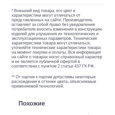
W130H30-
96UN-
* Внешний вид товара, его цвет и
BK
характеристики могут отличаться от
представленных на сайте. Производитель
FO-
оставляет за собой право без уведомления
19V-
потребителя вносить изменения в конструкцию
изделий для улучшения их технологических и
3U-
эксплуатационных параметров. Технические
характеристики товара могут отличаться,
12XSLT-
уточняйте технические характеристики товара
W130H30-
на момент покупки и оплаты. Вся информация
на сайте о товарах носит справочный характер
96UN
и не является публичной офертой в
19"
соответствии с пунктом 2 статьи 437 ГК РФ.
3U
** От партии к партии допустимы некоторые
96x
расхождения в оттенке цвета, объясняемые
применяемой технологией.
(упак.:1шт)
Похожие