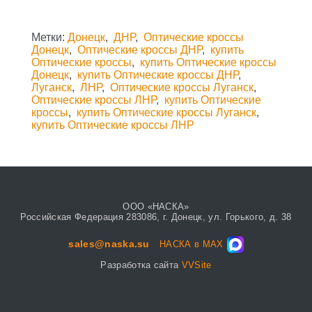
Метки:
Донецк
,
ДНР
,
Оптические кроссы
Донецк
,
Оптические кроссы ДНР
,
купить
Оптические кроссы
,
купить Оптические кроссы
Донецк
,
купить Оптические кроссы ДНР
,
Луганск
,
ЛНР
,
Оптические кроссы Луганск
,
Оптические кроссы ЛНР
,
купить Оптические
кроссы
,
купить Оптические кроссы Луганск
,
купить Оптические кроссы ЛНР
ООО «НАСКА»
Российская Федерация 283086, г. Донецк, ул. Горького, д. 38
sales@naska.su
НАСКА в MAX
Разработка сайта
VVSite