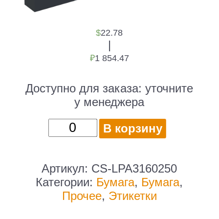
$
22.78
|
₽
1 854.47
Доступно для заказа:
уточните
у менеджера
Количество
В корзину
товара
Бумага
Cactus
Артикул:
CS-LPA3160250
CS-
Категории:
Бумага
,
Бумага
,
LPA3160250
Прочее
,
Этикетки
A3/160г/