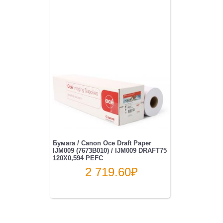
Бумага / Canon Oce Draft Paper
IJM009 (7673B010) / IJM009 DRAFT75
120X0,594 PEFC
2 719.60
₽