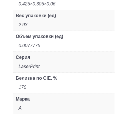
0.425×0.305×0.06
Вес упаковки (ед)
2.93
Объем упаковки (ед)
0.0077775
Серия
LaserPrint
Белизна по CIE, %
170
Марка
A