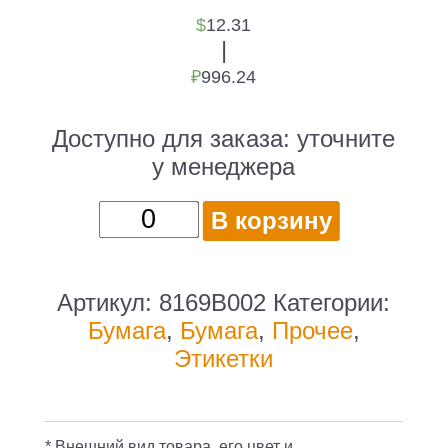
$
12.31
|
₽
996.24
Доступно для заказа:
уточните
у менеджера
Количество
В корзину
товара
Бумага
Canon
Артикул:
8169B002
Категории:
Black
Бумага
,
Бумага
,
Прочее
,
Label
Этикетки
Extra/Premium
Label
8169B002
* Внешний вид товара, его цвет и