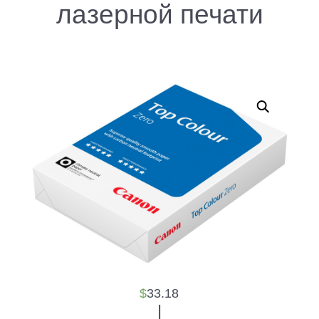
лазерной печати
$
33.18
|