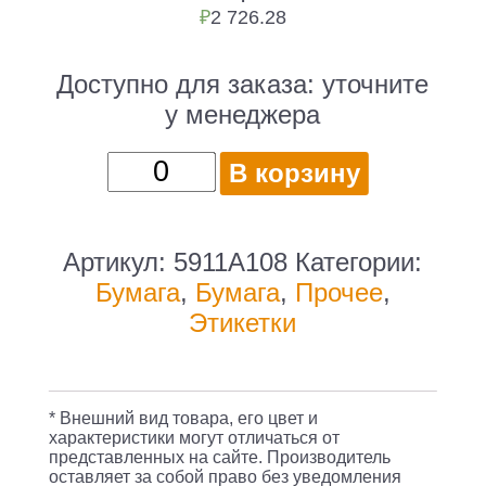
₽
2 726.28
Доступно для заказа:
уточните
у менеджера
Количество
В корзину
товара
Бумага
Canon
Артикул:
5911A108
Категории:
Top
Бумага
,
Бумага
,
Прочее
,
Colour
Этикетки
Zero
5911A108
SRA3/250г/
* Внешний вид товара, его цвет и
м2/125л./
характеристики могут отличаться от
представленных на сайте. Производитель
белый
оставляет за собой право без уведомления