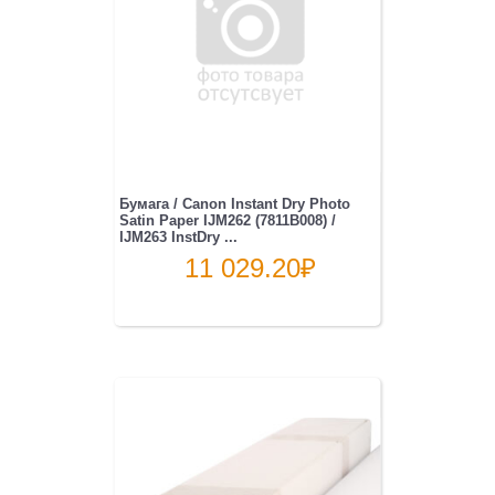
Бумага / Canon Instant Dry Photo
Satin Paper IJM262 (7811B008) /
IJM263 InstDry ...
11 029.20
₽