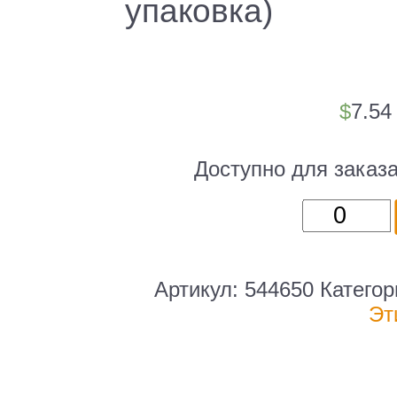
упаковка)
$
7.5
Доступно для заказ
Количест
товара
Бумага
"Снегуро
Артикул:
544650
Катего
A4
Эт
80г/
м2
500л