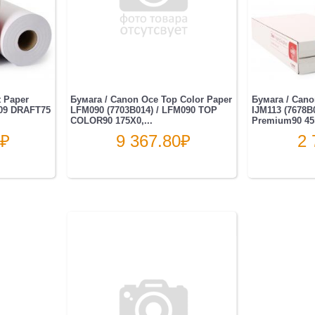
t Paper
Бумага / Canon Oce Top Color Paper
Бумага / Can
009 DRAFT75
LFM090 (7703B014) / LFM090 TOP
IJM113 (7678B0
COLOR90 175X0,...
Premium90 45×
₽
9 367.80
₽
2 