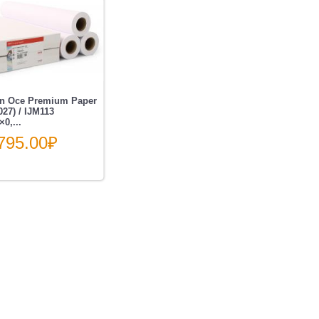
on Oce Premium Paper
27) / IJM113
0,...
795.00
₽