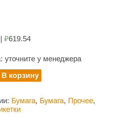
4
|
₽
619.54
а:
уточните у менеджера
во
В корзину
чка"
рии:
Бумага
,
Бумага
,
Прочее
,
икетки