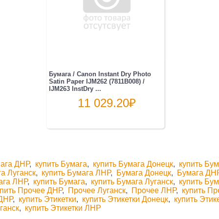
Бумага / Canon Instant Dry Photo
Satin Paper IJM262 (7811B008) /
IJM263 InstDry ...
11 029.20
₽
ага ДНР
,
купить Бумага
,
купить Бумага Донецк
,
купить Бу
га Луганск
,
купить Бумага ЛНР
,
Бумага Донецк
,
Бумага ДН
ага ЛНР
,
купить Бумага
,
купить Бумага Луганск
,
купить Бу
упить Прочее ДНР
,
Прочее Луганск
,
Прочее ЛНР
,
купить Пр
 ДНР
,
купить Этикетки
,
купить Этикетки Донецк
,
купить Этик
уганск
,
купить Этикетки ЛНР