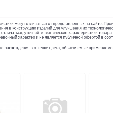
145%CIE
г.
Сыктывк
(плохая
еристики могут отличаться от представленных на сайте. Про
ния в конструкцию изделий для улучшения их технологичес
упаковка)
 отличаться, уточняйте технические характеристики товара
авочный характер и не является публичной офертой в соотв
рые расхождения в оттенке цвета, объясняемые применяемо