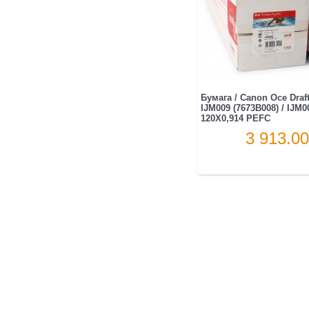
Бумага / Canon Oce Draf
IJM009 (7673B008) / IJM
120X0,914 PEFC
3 913.00