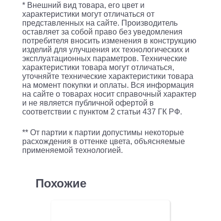
/
* Внешний вид товара, его цвет и
-/
характеристики могут отличаться от
представленных на сайте. Производитель
Картридж
оставляет за собой право без уведомления
лазерный
потребителя вносить изменения в конструкцию
изделий для улучшения их технологических и
Cactus
эксплуатационных параметров. Технические
характеристики товара могут отличаться,
CS-
уточняйте технические характеристики товара
THM130
на момент покупки и оплаты. Вся информация
на сайте о товарах носит справочный характер
THM130
и не является публичной офертой в
черный
соответствии с пунктом 2 статьи 437 ГК РФ.
(3000стр.)
** От партии к партии допустимы некоторые
для
расхождения в оттенке цвета, объясняемые
применяемой технологией.
Катюша
P130/M130
Похожие