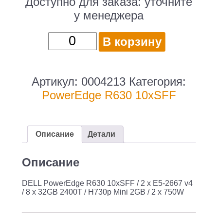
Доступно для заказа:
уточните
у менеджера
Количество
В корзину
товара
DELL
PowerEdge
Артикул:
0004213
Категория:
R630
PowerEdge R630 10xSFF
10xSFF
/
2
Описание
Детали
x
E5-
Описание
2667
DELL PowerEdge R630 10xSFF / 2 x E5-2667 v4
v4
/ 8 x 32GB 2400T / H730p Mini 2GB / 2 x 750W
/
8