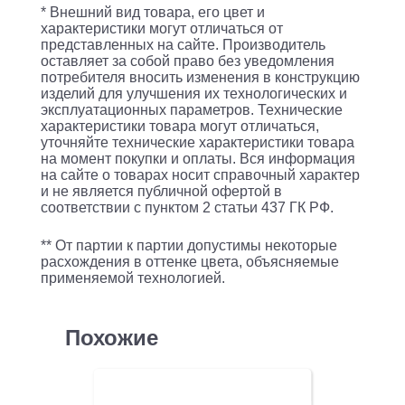
* Внешний вид товара, его цвет и
x
характеристики могут отличаться от
32GB
представленных на сайте. Производитель
оставляет за собой право без уведомления
2400T
потребителя вносить изменения в конструкцию
/
изделий для улучшения их технологических и
эксплуатационных параметров. Технические
H730p
характеристики товара могут отличаться,
уточняйте технические характеристики товара
Mini
на момент покупки и оплаты. Вся информация
2GB
на сайте о товарах носит справочный характер
и не является публичной офертой в
/
соответствии с пунктом 2 статьи 437 ГК РФ.
2
x
** От партии к партии допустимы некоторые
расхождения в оттенке цвета, объясняемые
750W
применяемой технологией.
Похожие