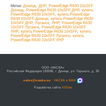
Метки:
Донецк
,
ДНР
,
PowerEdge R630 10xSFF
Донецк
,
PowerEdge R630 10xSFF ДНР
,
купить
PowerEdge R630 10xSFF
,
купить PowerEdge
R630 10xSFF Донецк
,
купить PowerEdge R630
10xSFF ДНР
,
Луганск
,
ЛНР
,
PowerEdge R630
10xSFF Луганск
,
PowerEdge R630 10xSFF
ЛНР
,
купить PowerEdge R630 10xSFF
,
купить
PowerEdge R630 10xSFF Луганск
,
купить
PowerEdge R630 10xSFF ЛНР
ООО «НАСКА»
Российская Федерация 283086, г. Донецк, ул. Горького, д. 38
sales@naska.su
НАСКА в MAX
Разработка сайта
VVSite