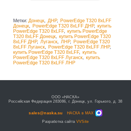
Метки:
Донецк
,
ДНР
,
PowerEdge T320 8xLFF
Донецк
,
PowerEdge T320 8xLFF ДНР
,
купить
PowerEdge T320 8xLFF
,
купить PowerEdge
T320 8xLFF Донецк
,
купить PowerEdge T320
8xLFF ДНР
,
Луганск
,
ЛНР
,
PowerEdge T320
8xLFF Луганск
,
PowerEdge T320 8xLFF ЛНР
,
купить PowerEdge T320 8xLFF
,
купить
PowerEdge T320 8xLFF Луганск
,
купить
PowerEdge T320 8xLFF ЛНР
ООО «НАСКА»
Российская Федерация 283086, г. Донецк, ул. Горького, д. 38
sales@naska.su
НАСКА в MAX
Разработка сайта
VVSite