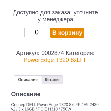
Доступно для заказа:
уточните
у менеджера
Количество
В корзину
товара
DELL
PowerEdge
Артикул:
0002874
Категория:
T320
PowerEdge T320 8xLFF
8xLFF
/
E5-
Описание
Детали
2430
v2
Описание
/
Cервер DELL PowerEdge T320 8xLFF / E5-2430
3
v2 / 3 x 16GB / PCIE H310 / 750W