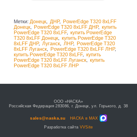
Метки:
Донецк
,
ДНР
,
PowerEdge T320 8xLFF
Донецк
,
PowerEdge T320 8xLFF ДНР
,
купить
PowerEdge T320 8xLFF
,
купить PowerEdge
T320 8xLFF Донецк
,
купить PowerEdge T320
8xLFF ДНР
,
Луганск
,
ЛНР
,
PowerEdge T320
8xLFF Луганск
,
PowerEdge T320 8xLFF ЛНР
,
купить PowerEdge T320 8xLFF
,
купить
PowerEdge T320 8xLFF Луганск
,
купить
PowerEdge T320 8xLFF ЛНР
ООО «НАСКА»
Российская Федерация 283086, г. Донецк, ул. Горького, д. 38
sales@naska.su
НАСКА в MAX
Разработка сайта
VVSite