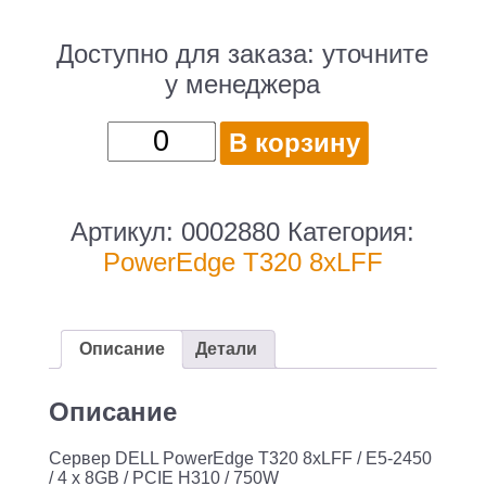
Доступно для заказа:
уточните
у менеджера
Количество
В корзину
товара
DELL
PowerEdge
Артикул:
0002880
Категория:
T320
PowerEdge T320 8xLFF
8xLFF
/
E5-
Описание
Детали
2450
/
Описание
4
Cервер DELL PowerEdge T320 8xLFF / E5-2450
x
/ 4 x 8GB / PCIE H310 / 750W