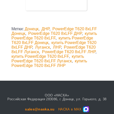
Метки:
Донецк
,
ДНР
,
PowerEdge T620 8xLFF
Донецк
,
PowerEdge T620 8xLFF ДНР
,
купить
PowerEdge T620 8xLFF
,
купить PowerEdge
T620 8xLFF Донецк
,
купить PowerEdge T620
8xLFF ДНР
,
Луганск
,
ЛНР
,
PowerEdge T620
8xLFF Луганск
,
PowerEdge T620 8xLFF ЛНР
,
купить PowerEdge T620 8xLFF
,
купить
PowerEdge T620 8xLFF Луганск
,
купить
PowerEdge T620 8xLFF ЛНР
ООО «НАСКА»
Российская Федерация 283086, г. Донецк, ул. Горького, д. 38
sales@naska.su
НАСКА в MAX