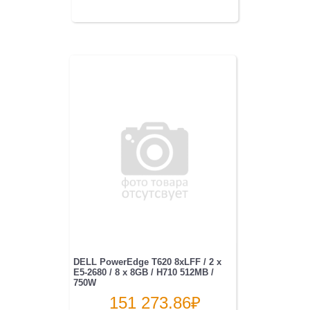
DELL PowerEdge T620 8xLFF / 2 x
E5-2680 / 8 x 8GB / H710 512MB /
750W
151 273.86
₽