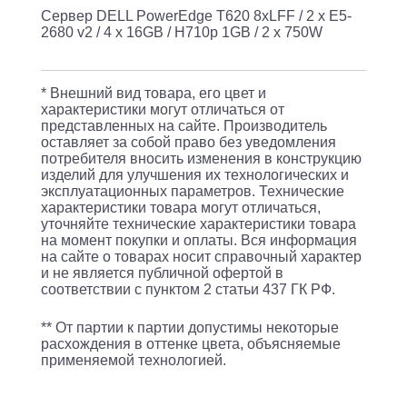
Сервер DELL PowerEdge T620 8xLFF / 2 x E5-
v2
2680 v2 / 4 x 16GB / H710p 1GB / 2 x 750W
/
4
* Внешний вид товара, его цвет и
x
характеристики могут отличаться от
16GB
представленных на сайте. Производитель
оставляет за собой право без уведомления
/
потребителя вносить изменения в конструкцию
H710p
изделий для улучшения их технологических и
эксплуатационных параметров. Технические
1GB
характеристики товара могут отличаться,
уточняйте технические характеристики товара
/
на момент покупки и оплаты. Вся информация
2
на сайте о товарах носит справочный характер
и не является публичной офертой в
x
соответствии с пунктом 2 статьи 437 ГК РФ.
750W
** От партии к партии допустимы некоторые
расхождения в оттенке цвета, объясняемые
применяемой технологией.