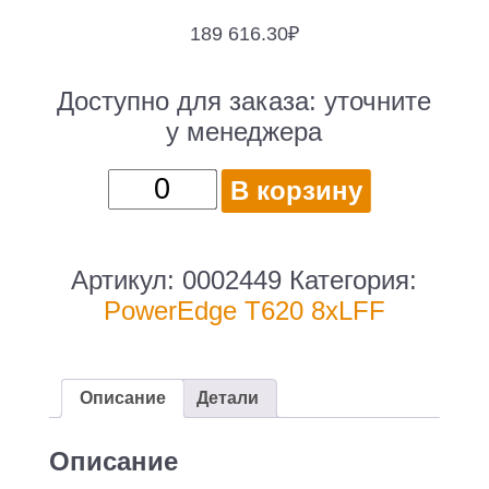
189 616.30
₽
Доступно для заказа:
уточните
у менеджера
Количество
В корзину
товара
DELL
PowerEdge
Артикул:
0002449
Категория:
T620
PowerEdge T620 8xLFF
8xLFF
/
2
Описание
Детали
x
E5-
Описание
2680