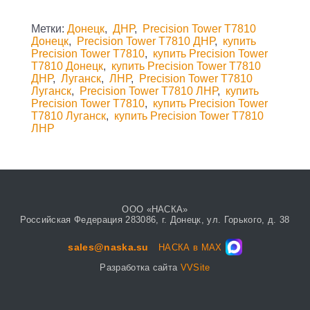
Метки:
Донецк
,
ДНР
,
Precision Tower T7810
Донецк
,
Precision Tower T7810 ДНР
,
купить
Precision Tower T7810
,
купить Precision Tower
T7810 Донецк
,
купить Precision Tower T7810
ДНР
,
Луганск
,
ЛНР
,
Precision Tower T7810
Луганск
,
Precision Tower T7810 ЛНР
,
купить
Precision Tower T7810
,
купить Precision Tower
T7810 Луганск
,
купить Precision Tower T7810
ЛНР
ООО «НАСКА»
Российская Федерация 283086, г. Донецк, ул. Горького, д. 38
sales@naska.su
НАСКА в MAX
Разработка сайта
VVSite