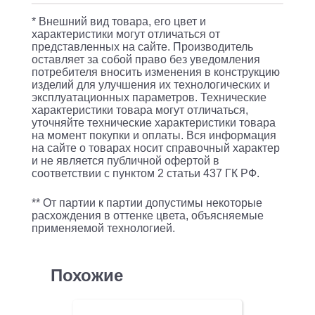
x
* Внешний вид товара, его цвет и
32GB
характеристики могут отличаться от
представленных на сайте. Производитель
2133P
оставляет за собой право без уведомления
/
потребителя вносить изменения в конструкцию
изделий для улучшения их технологических и
AHCI
эксплуатационных параметров. Технические
характеристики товара могут отличаться,
6Gb/s
уточняйте технические характеристики товара
SATA
на момент покупки и оплаты. Вся информация
на сайте о товарах носит справочный характер
/
и не является публичной офертой в
685W
соответствии с пунктом 2 статьи 437 ГК РФ.
** От партии к партии допустимы некоторые
расхождения в оттенке цвета, объясняемые
применяемой технологией.
Похожие