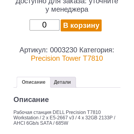
Доступно для заказа:
уточните
у менеджера
Количество
В корзину
товара
DELL
Precision
Артикул:
0003230
Категория:
T7810
Precision Tower T7810
Workstation
/
2
Описание
Детали
x
E5-
Описание
2667
Рабочая станция DELL Precision T7810
v3
Workstation / 2 x E5-2667 v3 / 4 x 32GB 2133P /
/
AHCI 6Gb/s SATA / 685W
4