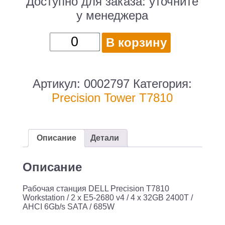
Доступно для заказа:
уточните
у менеджера
Количество
В корзину
товара
DELL
Precision
Артикул:
0002797
Категория:
T7810
Precision Tower T7810
Workstation
/
2
Описание
Детали
x
E5-
Описание
2680
Рабочая станция DELL Precision T7810
v4
Workstation / 2 x E5-2680 v4 / 4 x 32GB 2400T /
/
AHCI 6Gb/s SATA / 685W
4