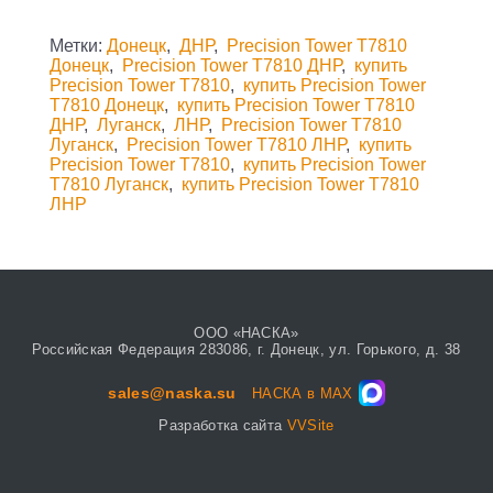
Метки:
Донецк
,
ДНР
,
Precision Tower T7810
Донецк
,
Precision Tower T7810 ДНР
,
купить
Precision Tower T7810
,
купить Precision Tower
T7810 Донецк
,
купить Precision Tower T7810
ДНР
,
Луганск
,
ЛНР
,
Precision Tower T7810
Луганск
,
Precision Tower T7810 ЛНР
,
купить
Precision Tower T7810
,
купить Precision Tower
T7810 Луганск
,
купить Precision Tower T7810
ЛНР
ООО «НАСКА»
Российская Федерация 283086, г. Донецк, ул. Горького, д. 38
sales@naska.su
НАСКА в MAX
Разработка сайта
VVSite