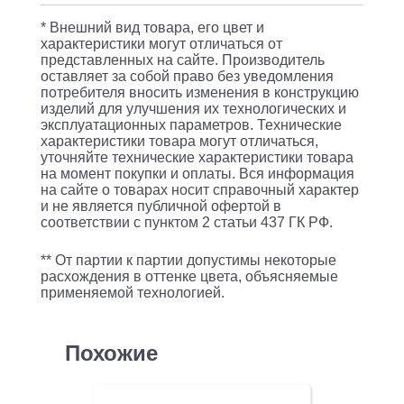
x
* Внешний вид товара, его цвет и
32GB
характеристики могут отличаться от
представленных на сайте. Производитель
2400T
оставляет за собой право без уведомления
/
потребителя вносить изменения в конструкцию
изделий для улучшения их технологических и
AHCI
эксплуатационных параметров. Технические
характеристики товара могут отличаться,
6Gb/s
уточняйте технические характеристики товара
SATA
на момент покупки и оплаты. Вся информация
на сайте о товарах носит справочный характер
/
и не является публичной офертой в
685W
соответствии с пунктом 2 статьи 437 ГК РФ.
** От партии к партии допустимы некоторые
расхождения в оттенке цвета, объясняемые
применяемой технологией.
Похожие