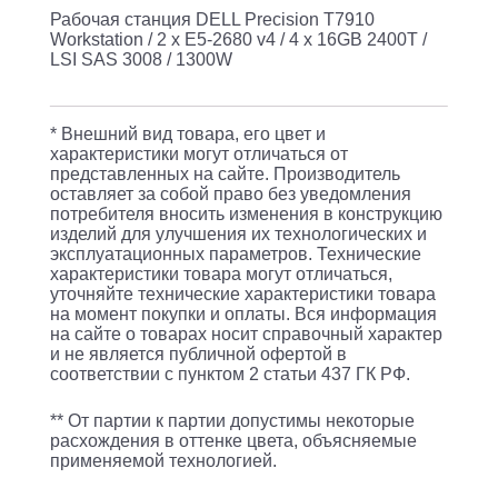
Рабочая станция DELL Precision T7910
v4
Workstation / 2 x E5-2680 v4 / 4 x 16GB 2400T /
/
LSI SAS 3008 / 1300W
4
x
* Внешний вид товара, его цвет и
16GB
характеристики могут отличаться от
представленных на сайте. Производитель
2400T
оставляет за собой право без уведомления
/
потребителя вносить изменения в конструкцию
изделий для улучшения их технологических и
LSI
эксплуатационных параметров. Технические
характеристики товара могут отличаться,
SAS
уточняйте технические характеристики товара
3008
на момент покупки и оплаты. Вся информация
на сайте о товарах носит справочный характер
/
и не является публичной офертой в
1300W
соответствии с пунктом 2 статьи 437 ГК РФ.
** От партии к партии допустимы некоторые
расхождения в оттенке цвета, объясняемые
применяемой технологией.