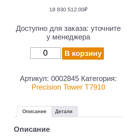
18 830 512.00
₽
Доступно для заказа:
уточните
у менеджера
Количество
В корзину
товара
DELL
Precision
Артикул:
0002845
Категория:
T7910
Precision Tower T7910
Workstation
/
2
Описание
Детали
x
E5-
Описание
2680