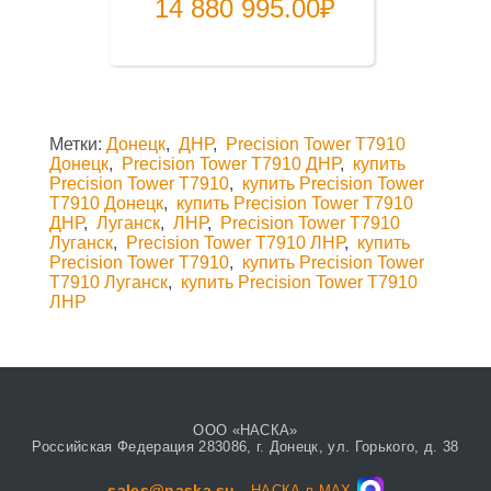
14 880 995.00
₽
Метки:
Донецк
,
ДНР
,
Precision Tower T7910
Донецк
,
Precision Tower T7910 ДНР
,
купить
Precision Tower T7910
,
купить Precision Tower
T7910 Донецк
,
купить Precision Tower T7910
ДНР
,
Луганск
,
ЛНР
,
Precision Tower T7910
Луганск
,
Precision Tower T7910 ЛНР
,
купить
Precision Tower T7910
,
купить Precision Tower
T7910 Луганск
,
купить Precision Tower T7910
ЛНР
ООО «НАСКА»
Российская Федерация 283086, г. Донецк, ул. Горького, д. 38
sales@naska.su
НАСКА в MAX