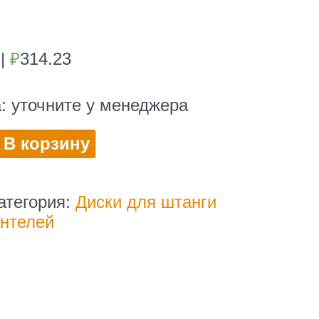
6
|
₽
314.23
а:
уточните у менеджера
во
В корзину
атегория:
Диски для штанги
антелей