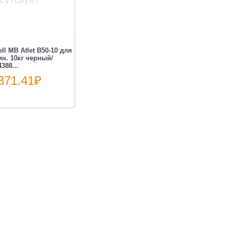
ll MB Atlet B50-10 для
н. 10кг черный/
388...
371.41
₽