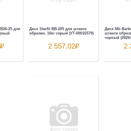
tB26-25 для
Диск Starfit BB-205 для штанги
Диск Mb Barbe
ерный
обрезин. 10кг серый (УТ-00016579)
штанги обрези
черный (28264
₽
2 557.02
₽
2 