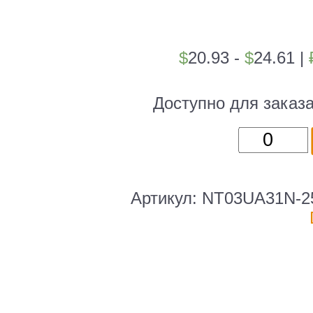
$
20.93 -
$
24.61
|
Доступно для заказ
Количест
товара
Netac
UA31
Артикул:
NT03UA31N-2
256GB
USB3.2
Flash
Drive