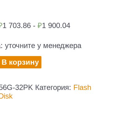
₽
1 703.86 -
₽
1 900.04
а:
уточните у менеджера
во
В корзину
56G-32PK
Категория:
Flash
Disk