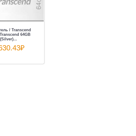
ель / Transcend
/ Transcend 64GB
Silver)...
630.43
₽