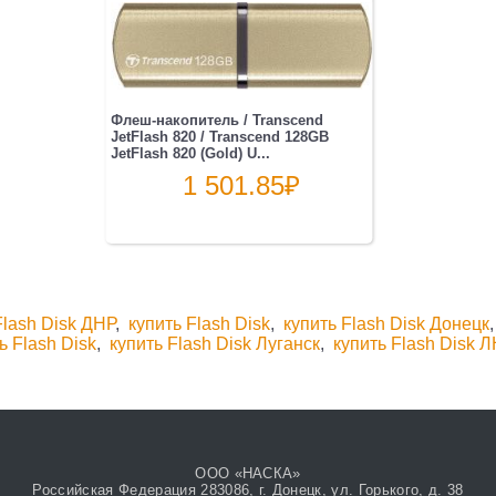
Флеш-накопитель / Transcend
JetFlash 820 / Transcend 128GB
JetFlash 820 (Gold) U...
1 501.85
₽
Flash Disk ДНР
,
купить Flash Disk
,
купить Flash Disk Донецк
ь Flash Disk
,
купить Flash Disk Луганск
,
купить Flash Disk 
ООО «НАСКА»
Российская Федерация 283086, г. Донецк, ул. Горького, д. 38