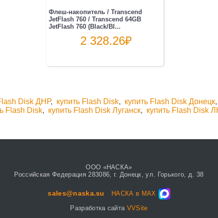
Флеш-накопитель / Transcend
JetFlash 760 / Transcend 64GB
JetFlash 760 (Black/Bl...
2 328.26
₽
Flash Disk ДНР
,
купить Flash Disk
,
купить Flash Disk Донецк
ь Flash Disk
,
купить Flash Disk Луганск
,
купить Flash Disk 
ООО «НАСКА»
Российская Федерация 283086, г. Донецк, ул. Горького, д. 38
sales@naska.su
НАСКА в MAX
Разработка сайта
VVSite