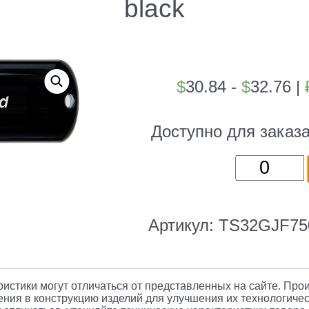
black
$
30.84 -
$
32.76
|
Доступно для заказ
Количест
товара
Флеш-
накопите
Артикул:
TS32GJF75
/
Transcen
JetFlash
еристики могут отличаться от представленных на сайте. Про
750
ния в конструкцию изделий для улучшения их технологичес