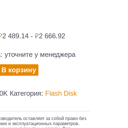
₽
2 489.14 -
₽
2 666.92
а:
уточните у менеджера
во
В корзину
ль
0K
Категория:
Flash Disk
d
изводитель оставляет за собой право без
ких и эксплуатационных параметров.