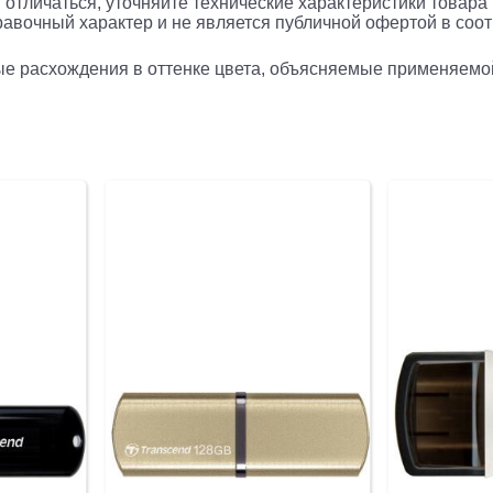
 отличаться, уточняйте технические характеристики товара
/
авочный характер и не является публичной офертой в соотв
Transcen
рые расхождения в оттенке цвета, объясняемые применяемо
32GB
JETFLAS
750,
black