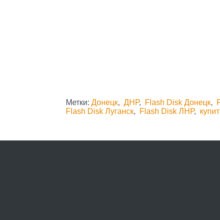
Метки:
Донецк
,
ДНР
,
Flash Disk Донецк
,
Flash Disk Луганск
,
Flash Disk ЛНР
,
купит