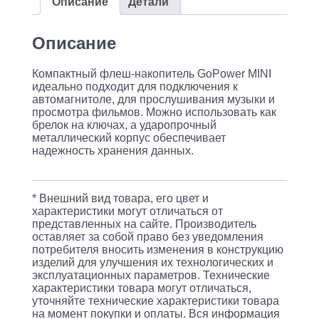
00027357
Описание
Детали
/
Флеш-
Описание
накопитель
Компактный флеш-накопитель GoPower MINI
GoPower
идеально подходит для подключения к
MINI
автомагнитоле, для прослушивания музыки и
просмотра фильмов. Можно использовать как
16GB
брелок на ключах, а ударопрочный
USB2.0
металлический корпус обеспечивает
надежность хранения данных.
металл
серебряный
(1/50/1000)
* Внешний вид товара, его цвет и
характеристики могут отличаться от
представленных на сайте. Производитель
оставляет за собой право без уведомления
потребителя вносить изменения в конструкцию
изделий для улучшения их технологических и
эксплуатационных параметров. Технические
характеристики товара могут отличаться,
уточняйте технические характеристики товара
на момент покупки и оплаты. Вся информация