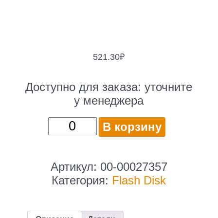
521.30
₽
Доступно для заказа:
уточните
у менеджера
Количество
В корзину
товара
Флеш-
накопитель
Артикул:
00-00027357
/
Категория:
Flash Disk
GoPower
00-