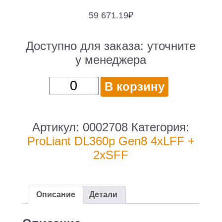
59 671.19
₽
Доступно для заказа:
уточните
у менеджера
Количество
В корзину
товара
HP
ProLiant
Артикул:
0002708
Категория:
DL360p
ProLiant DL360p Gen8 4xLFF +
Gen8
2xSFF
4xLFF
+
2xSFF
Описание
Детали
/
2