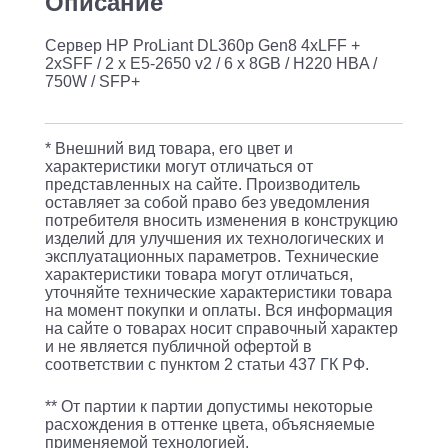
Описание
x
Сервер HP ProLiant DL360p Gen8 4xLFF +
E5-
2xSFF / 2 x E5-2650 v2 / 6 x 8GB / H220 HBA /
2650
750W / SFP+
v2
/
* Внешний вид товара, его цвет и
6
характеристики могут отличаться от
представленных на сайте. Производитель
x
оставляет за собой право без уведомления
8GB
потребителя вносить изменения в конструкцию
изделий для улучшения их технологических и
/
эксплуатационных параметров. Технические
характеристики товара могут отличаться,
H220
уточняйте технические характеристики товара
HBA
на момент покупки и оплаты. Вся информация
на сайте о товарах носит справочный характер
/
и не является публичной офертой в
750W
соответствии с пунктом 2 статьи 437 ГК РФ.
/
** От партии к партии допустимы некоторые
SFP+
расхождения в оттенке цвета, объясняемые
применяемой технологией.