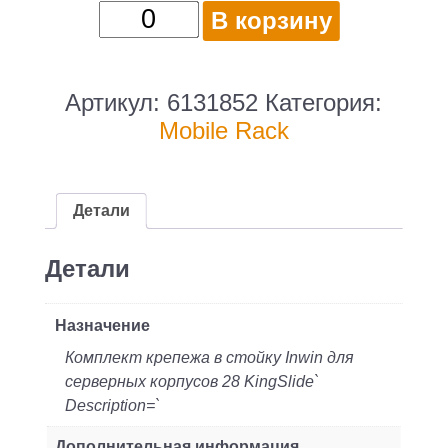
Количество
В корзину
товара
InWin
Рельсы
Артикул:
6131852
Категория:
28"
Mobile Rack
KingSlide,
3561-
711,ball-
Детали
bearing
tool-
Детали
less
Назначение
Комплект крепежа в стойку Inwin для
серверных корпусов 28 KingSlide`
Description=`
Дополнительная информация