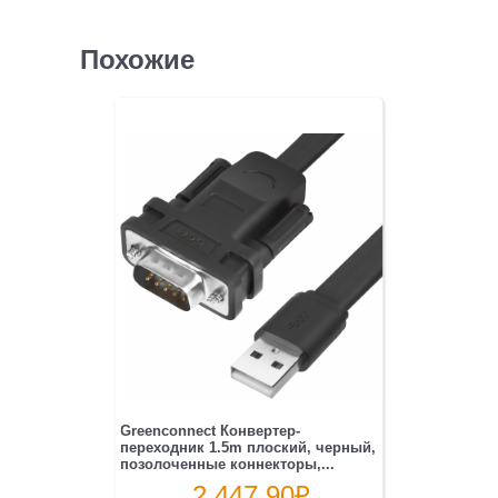
B,
USB
Похожие
2.0
AM
-
0.5м
Greenconnect Конвертер-
переходник 1.5m плоский, черный,
позолоченные коннекторы,...
2 447.90
₽