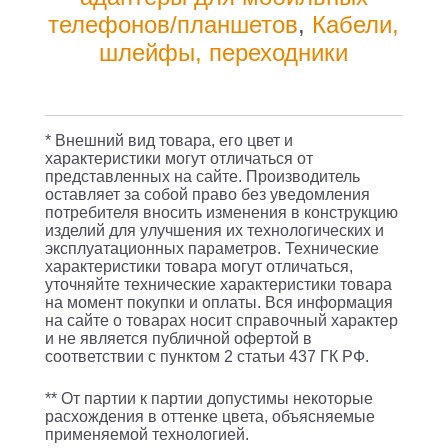
AM/micro
телефонов/планшетов
,
Кабели,
B,
шлейфы, переходники
USB
2.0
AM
* Внешний вид товара, его цвет и
-
характеристики могут отличаться от
представленных на сайте. Производитель
0.5м
оставляет за собой право без уведомления
/
потребителя вносить изменения в конструкцию
изделий для улучшения их технологических и
Vention
эксплуатационных параметров. Технические
характеристики товара могут отличаться,
CQPBD
уточняйте технические характеристики товара
/
на момент покупки и оплаты. Вся информация
на сайте о товарах носит справочный характер
Кабель
и не является публичной офертой в
Vention
соответствии с пунктом 2 статьи 437 ГК РФ.
USB
** От партии к партии допустимы некоторые
3.0
расхождения в оттенке цвета, объясняемые
применяемой технологией.
AM/micro