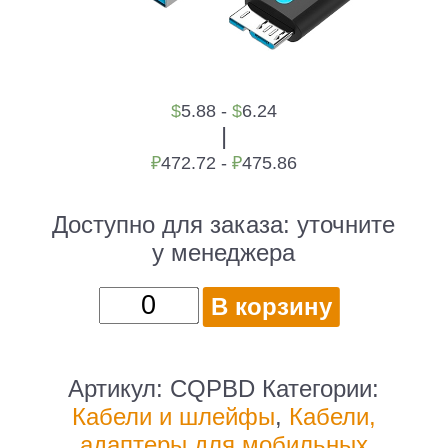
$
5.88 -
$
6.24
|
₽
472.72 -
₽
475.86
Доступно для заказа:
уточните
у менеджера
Количество
В корзину
товара
Кабель
Vention
Артикул:
CQPBD
Категории:
USB
Кабели и шлейфы
,
Кабели,
3.0
адаптеры для мобильных