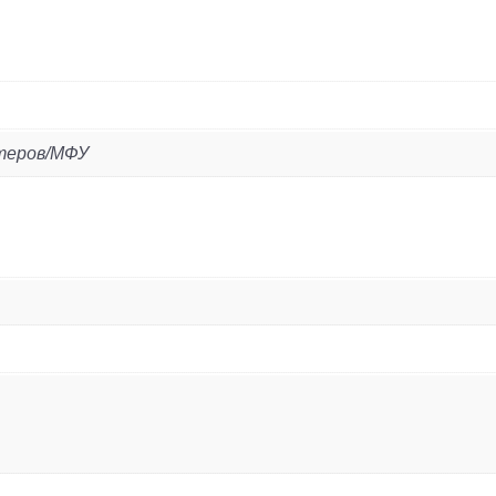
(25000стр
для
Sharp
AR-
5726/5731
нтеров/МФУ
MX-
M260/M26