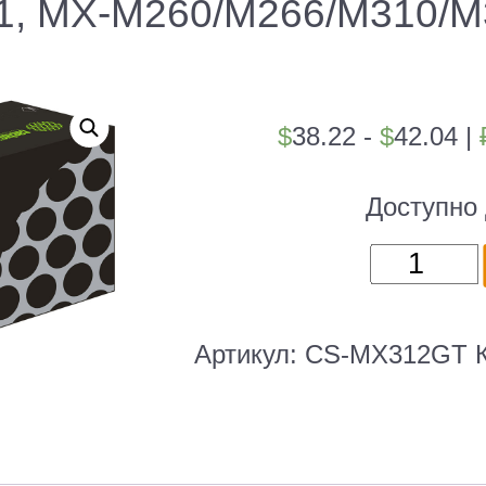
1, MX-M260/M266/M310/
$
38.22 -
$
42.04
|
Доступно 
Количест
товара
Картридж
лазерный
Артикул:
CS-MX312GT
Cactus
CS-
MX312G
черный