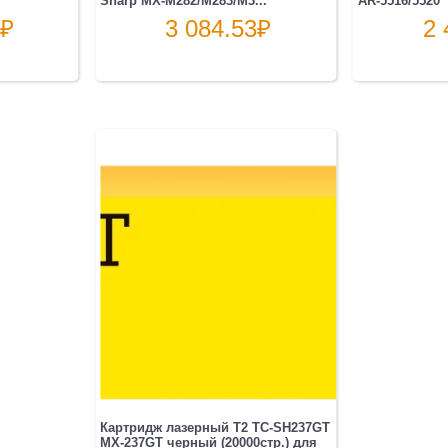
₽
3 084.53
₽
2 
Картридж лазерный T2 TC-SH237GT
MX-237GT черный (20000стр.) для