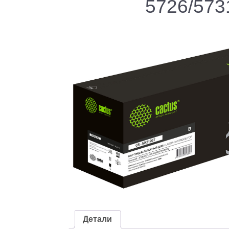
5726/573
Детали