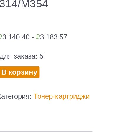
M314/M354
₽
3 140.40 -
₽
3 183.57
для заказа:
5
во
В корзину
Категория:
Тонер-картриджи
T