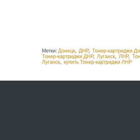
Метки:
Донецк
,
ДНР
,
Тонер-картриджи Д
Тонер-картриджи ДНР
,
Луганск
,
ЛНР
,
То
Луганск
,
купить Тонер-картриджи ЛНР