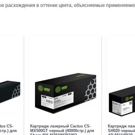
рые расхождения в оттенке цвета, объясняемые применяемо
tus CS-
Картридж лазерный Cactus CS-
Картридж лаз
тр.) для
MX500GT черный (40000стр.) для
SH020 черный 
Sharp MX-M282/M283/M3...
AR-5516/5520