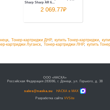
Sharp Sharp AR 6...
2 069.77
₽
онецк
,
Тонер-картриджи ДНР
,
купить Тонер-картриджи
,
куп
нер-картриджи Луганск
,
Тонер-картриджи ЛНР
,
купить Тоне
ООО «НАСКА»
Российская Федерация 283086, г. Донецк, ул. Горького, д. 38
sales@naska.su
НАСКА в MAX
Разработка сайта
VVSite