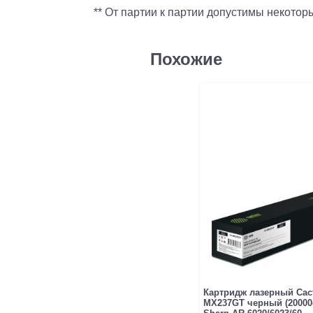
** От партии к партии допустимы некото
Похожие
Картридж лазерный Cac
MX237GT черный (20000с
Sharp AR-6020/6023/60...