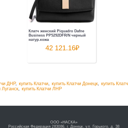
Клатч женский Piquadro Dafne
Business PP5292DFR/N черный
натур.кожа
42 121.16
₽
тчи ДНР
,
купить Клатчи
,
купить Клатчи Донецк
,
купить Клат
и Луганск
,
купить Клатчи ЛНР
ООО «НАСКА»
Российская Федерация 283086, г. Донецк, ул. Горького, д. 38