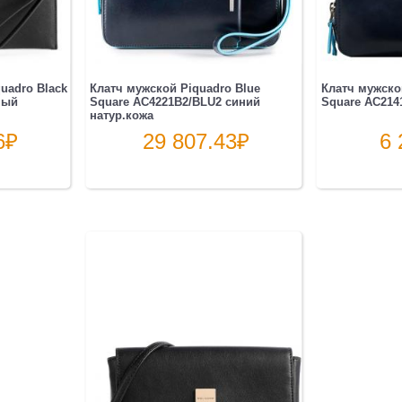
uadro Black
Клатч мужской Piquadro Blue
Клатч мужско
ный
Square AC4221B2/BLU2 синий
Square AC214
натур.кожа
6
₽
29 807.43
₽
6 