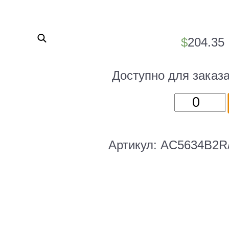
$
204.35
Доступно для заказ
Количест
товара
Клатч
Piquadro
Артикул:
AC5634B2R
Blue
Square
AC5634B
синий
натур.ко