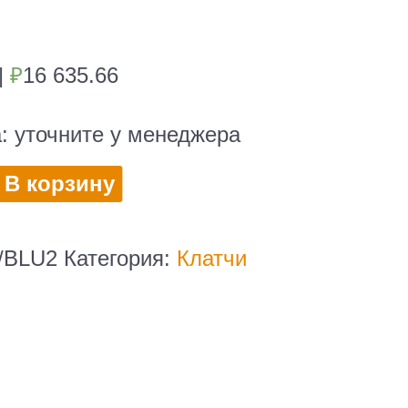
|
₽
16 635.66
а:
уточните у менеджера
во
В корзину
/BLU2
Категория:
Клатчи
2R/BLU2
жа