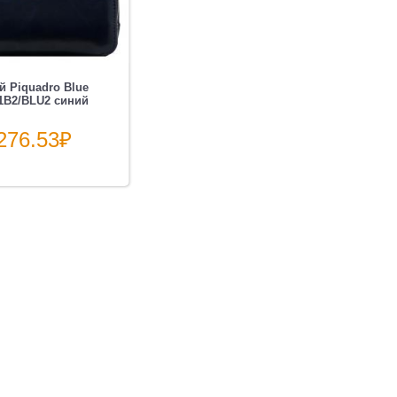
й Piquadro Blue
1B2/BLU2 синий
276.53
₽