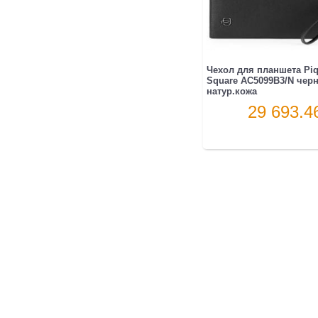
Чехол для планшета Piq
Square AC5099B3/N чер
натур.кожа
29 693.4