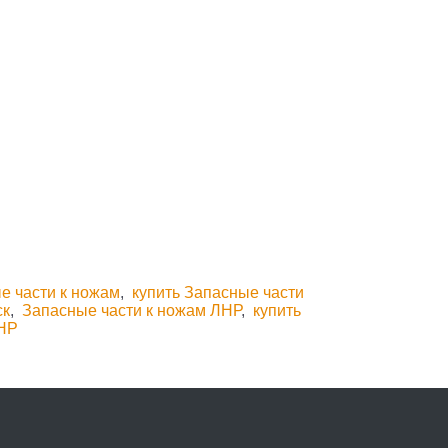
е части к ножам
,
купить Запасные части
ск
,
Запасные части к ножам ЛНР
,
купить
ЛНР