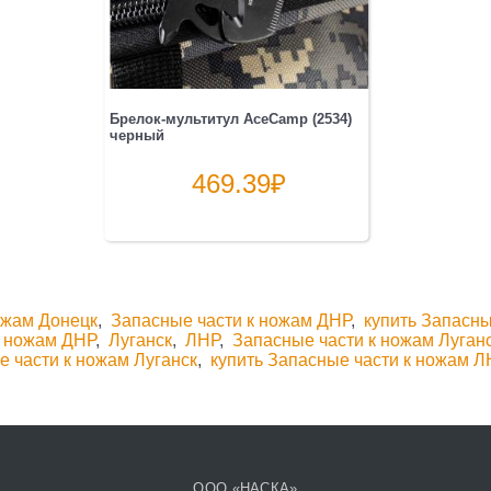
Брелок-мультитул AceCamp (2534)
черный
469.39
₽
ожам Донецк
,
Запасные части к ножам ДНР
,
купить Запасны
к ножам ДНР
,
Луганск
,
ЛНР
,
Запасные части к ножам Луган
е части к ножам Луганск
,
купить Запасные части к ножам 
ООО «НАСКА»