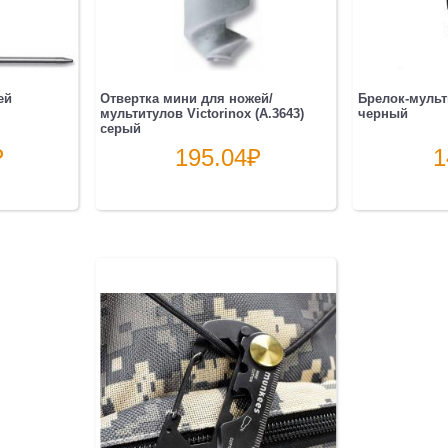
ей
Отвертка мини для ножей/
Брелок-мульт
мультитулов Victorinox (A.3643)
черный
серый
₽
195.04
₽
1