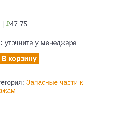
9
|
₽
47.75
а:
уточните у менеджера
во
В корзину
а
тегория:
Запасные части к
ожам
й
0)