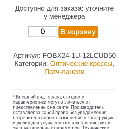
Доступно для заказа:
уточните
у менеджера
Количество
В корзину
товара
ITK
1U
Артикул:
FOBX24-1U-12LCUD50
кросс
Категории:
Оптические кроссы
,
укомплектованный
Патч-панели
LC
(duplex)
12шт;
* Внешний вид товара, его цвет и
(OM2)
характеристики могут отличаться от
представленных на сайте. Производитель
/
оставляет за собой право без уведомления
ITK
потребителя вносить изменения в конструкцию
изделий для улучшения их технологических и
FOBX24-
эксплуатационных параметров. Технические