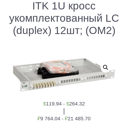
ITK 1U кросс
укомплектованный LC
(duplex) 12шт; (OM2)
$
119.94 -
$
264.32
|
₽
9 764.04 -
₽
21 485.70