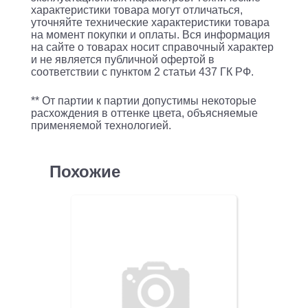
характеристики товара могут отличаться,
1U-
уточняйте технические характеристики товара
12LCUD50
на момент покупки и оплаты. Вся информация
на сайте о товарах носит справочный характер
/
и не является публичной офертой в
ITK
соответствии с пунктом 2 статьи 437 ГК РФ.
1U
** От партии к партии допустимы некоторые
кросс
расхождения в оттенке цвета, объясняемые
применяемой технологией.
укомплектованный
LC
(duplex)
Похожие
12шт;
(OM2)