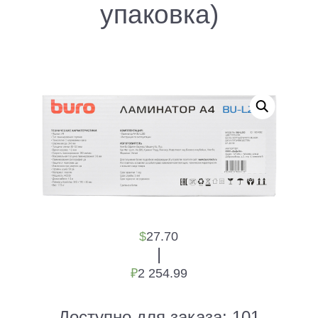
упаковка)
$
27.70
|
₽
2 254.99
Доступно для заказа:
101