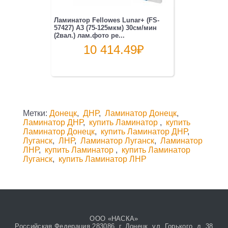
Ламинатор Fellowes Lunar+ (FS-
57427) A3 (75-125мкм) 30см/мин
(2вал.) лам.фото ре...
10 414.49
₽
Метки:
Донецк
,
ДНР
,
Ламинатор Донецк
,
Ламинатор ДНР
,
купить Ламинатор
,
купить
Ламинатор Донецк
,
купить Ламинатор ДНР
,
Луганск
,
ЛНР
,
Ламинатор Луганск
,
Ламинатор
ЛНР
,
купить Ламинатор
,
купить Ламинатор
Луганск
,
купить Ламинатор ЛНР
ООО «НАСКА»
Российская Федерация 283086, г. Донецк, ул. Горького, д. 38