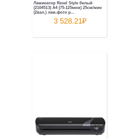
Ламинатор Rexel Style белый
(2104513) A4 (75-125мкм) 25см/мин
(2вал.) лам.фото р...
3 528.21
₽