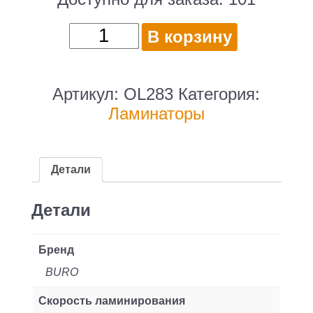
Количество
В корзину
товара
Ламинатор
Buro
Артикул:
OL283
Категория:
BU-
Ламинаторы
L283
(OL283)
A4
Детали
(80-
125мкм)
Детали
25см/
мин
Бренд
(2вал.)
BURO
лам.фото
Скорость ламинирования
(плохая