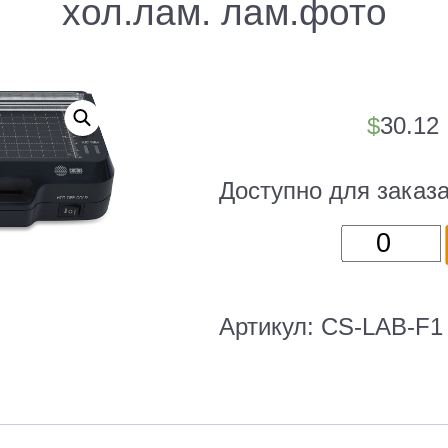
хол.лам. лам.фото
$
30.12
Доступно для заказ
Количест
товара
Ламинато
Cactus
Артикул:
CS-LAB-F1
CS-
LAB-
F1
черный