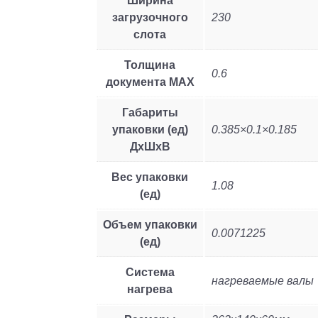
Ширина
загрузочного
230
слота
Толщина
0.6
документа MAX
Габариты
упаковки (ед)
0.385×0.1×0.185
ДхШхВ
Вес упаковки
1.08
(ед)
Объем упаковки
0.0071225
(ед)
Система
нагреваемые валы
нагрева