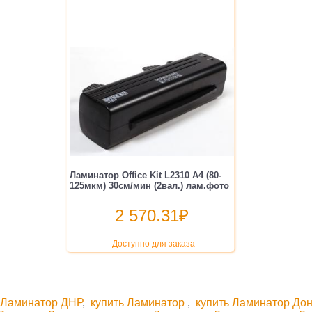
Ламинатор Office Kit L2310 A4 (80-
125мкм) 30см/мин (2вал.) лам.фото
2 570.31
₽
Доступно для заказа
,
Ламинатор ДНР
,
купить Ламинатор
,
купить Ламинатор До