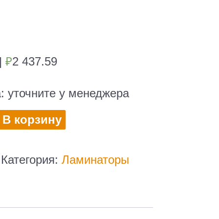
|
₽
2 437.59
а:
уточните у менеджера
во
В корзину
р
Категория:
Ламинаторы