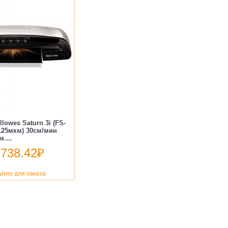
lowes Saturn 3i (FS-
-125мкм) 30см/мин
....
 738.42
₽
упно для заказа