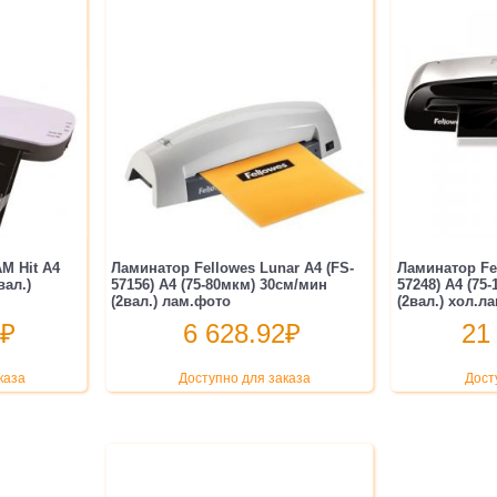
M Hit A4
Ламинатор Fellowes Lunar A4 (FS-
Ламинатор Fel
вал.)
57156) A4 (75-80мкм) 30см/мин
57248) A4 (75
(2вал.) лам.фото
(2вал.) хол.лам
₽
6 628.92
₽
21
каза
Доступно для заказа
Дост