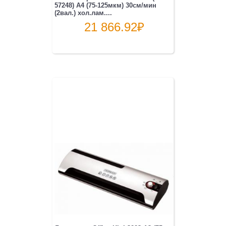
57248) A4 (75-125мкм) 30см/мин
(2вал.) хол.лам....
21 866.92
₽