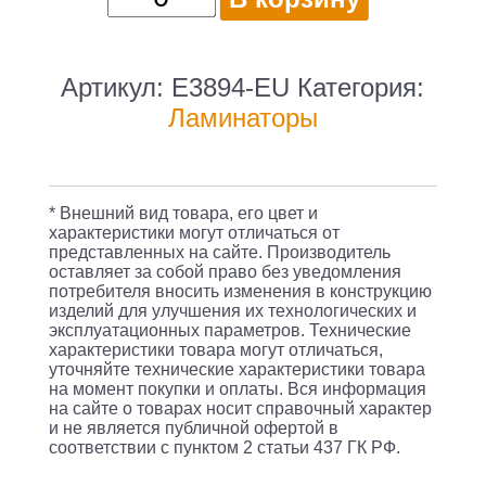
товара
Ламинатор
Deli
Артикул:
E3894-EU
Категория:
E3894-
Ламинаторы
EU
A3
(80-
* Внешний вид товара, его цвет и
175мкм)
характеристики могут отличаться от
представленных на сайте. Производитель
30см/
оставляет за собой право без уведомления
мин
потребителя вносить изменения в конструкцию
изделий для улучшения их технологических и
хол.лам.
эксплуатационных параметров. Технические
характеристики товара могут отличаться,
лам.фото
уточняйте технические характеристики товара
реверс
на момент покупки и оплаты. Вся информация
на сайте о товарах носит справочный характер
и не является публичной офертой в
соответствии с пунктом 2 статьи 437 ГК РФ.