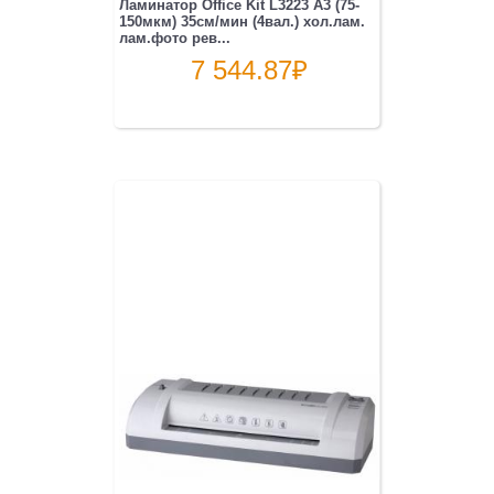
Ламинатор Office Kit L3223 A3 (75-
150мкм) 35см/мин (4вал.) хол.лам.
лам.фото рев...
7 544.87
₽