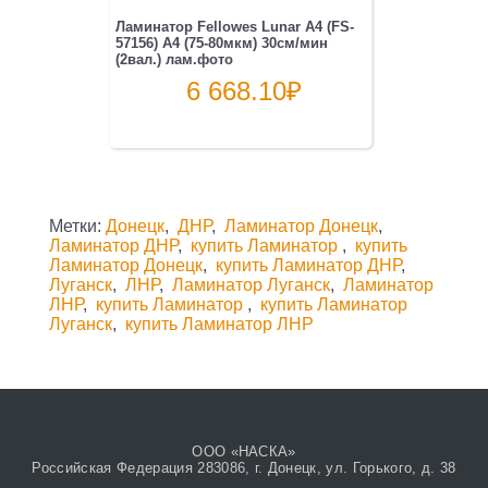
Ламинатор Fellowes Lunar A4 (FS-
57156) A4 (75-80мкм) 30см/мин
(2вал.) лам.фото
6 668.10
₽
Метки:
Донецк
,
ДНР
,
Ламинатор Донецк
,
Ламинатор ДНР
,
купить Ламинатор
,
купить
Ламинатор Донецк
,
купить Ламинатор ДНР
,
Луганск
,
ЛНР
,
Ламинатор Луганск
,
Ламинатор
ЛНР
,
купить Ламинатор
,
купить Ламинатор
Луганск
,
купить Ламинатор ЛНР
ООО «НАСКА»
Российская Федерация 283086, г. Донецк, ул. Горького, д. 38