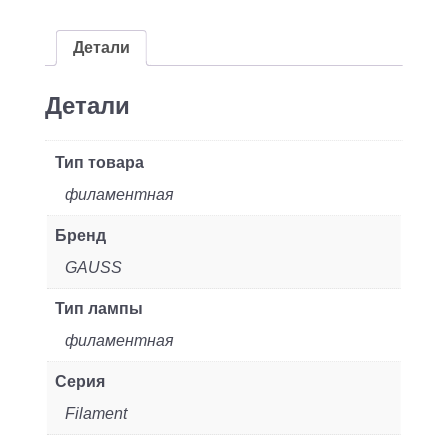
цок.:E14
свеча
Детали
220B
св.свеч.бел.нейт.
Детали
(упак.:10шт)
(32122)
Тип товара
филаментная
Бренд
GAUSS
Тип лампы
филаментная
Серия
Filament