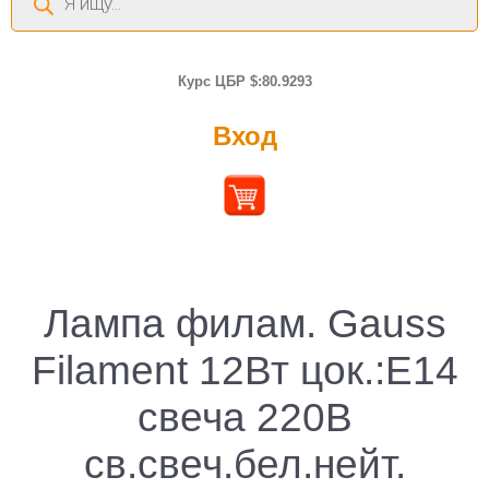
товаров
Курс ЦБР $:80.9293
Вход
Лампа филам. Gauss
Filament 12Вт цок.:E14
свеча 220B
св.свеч.бел.нейт.