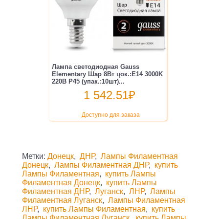
Лампа светодиодная Gauss
Elementary Шар 8Вт цок.:E14 3000K
220B P45 (упак.:10шт)...
1 542.51
₽
Доступно для заказа
Метки:
Донецк
,
ДНР
,
Лампы Филаментная
Донецк
,
Лампы Филаментная ДНР
,
купить
Лампы Филаментная
,
купить Лампы
Филаментная Донецк
,
купить Лампы
Филаментная ДНР
,
Луганск
,
ЛНР
,
Лампы
Филаментная Луганск
,
Лампы Филаментная
ЛНР
,
купить Лампы Филаментная
,
купить
Лампы Филаментная Луганск
,
купить Лампы