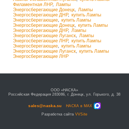
Филаментная ЛНР
,
Лампы
Энергосберегающие Донецк
,
Лампы
Энергосберегающие ДНР
,
купить Лампы
Энергосберегающие
,
купить Лампы
Энергосберегающие Донецк
,
купить Лампы
Энергосберегающие ДНР
,
Лампы
Энергосберегающие Луганск
,
Лампы
Энергосберегающие ЛНР
,
купить Лампы
Энергосберегающие
,
купить Лампы
Энергосберегающие Луганск
,
купить Лампы
Энергосберегающие ЛНР
ООО «НАСКА»
Российская Федерация 283086, г. Донецк, ул. Горького, д. 38
sales@naska.su
НАСКА в MAX
Разработка сайта
VVSite