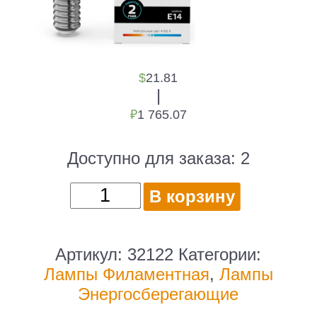
$
21.81
|
₽
1 765.07
Доступно для заказа:
2
Количество
В корзину
товара
Лампа
филам.
Артикул:
32122
Категории:
Gauss
Лампы Филаментная
,
Лампы
Filament
Энергосберегающие
12Вт