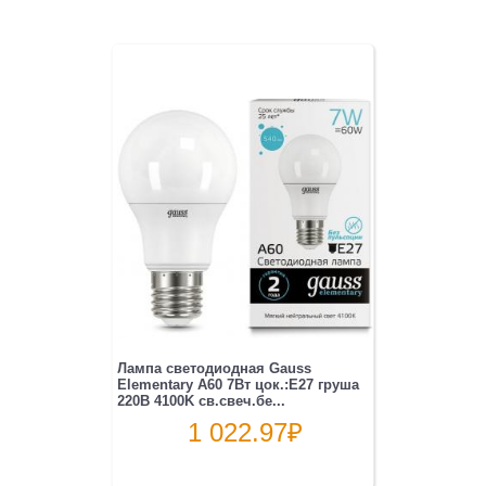
Лампа светодиодная Gauss
Elementary A60 7Вт цок.:E27 груша
220B 4100K св.свеч.бе...
1 022.97
₽