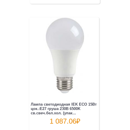
Лампа светодиодная IEK ECO 15Вт
цок.:E27 груша 230B 6500K
св.свеч.бел.хол. (упак...
1 087.06
₽