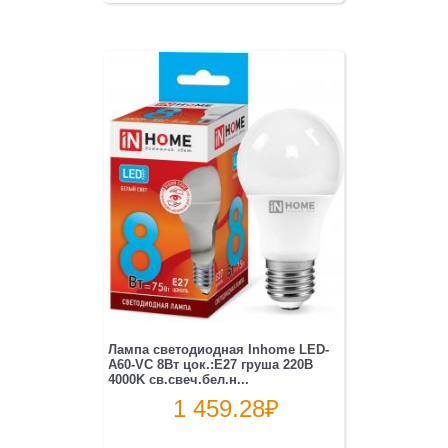
Лампа светодиодная Inhome LED-
A60-VC 8Вт цок.:E27 груша 220B
4000K св.свеч.бел.н...
1 459.28
₽