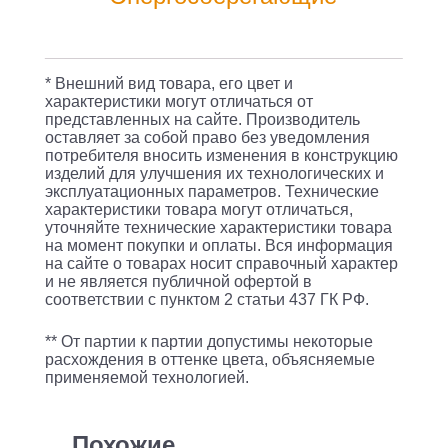
цок.:E27
свеча
220B
* Внешний вид товара, его цвет и
2400K
характеристики могут отличаться от
представленных на сайте. Производитель
св.свеч.бел.нейт.
оставляет за собой право без уведомления
CN
потребителя вносить изменения в конструкцию
изделий для улучшения их технологических и
(упак.:10шт)
эксплуатационных параметров. Технические
характеристики товара могут отличаться,
(604-
уточняйте технические характеристики товара
100)
на момент покупки и оплаты. Вся информация
на сайте о товарах носит справочный характер
и не является публичной офертой в
соответствии с пунктом 2 статьи 437 ГК РФ.
** От партии к партии допустимы некоторые
расхождения в оттенке цвета, объясняемые
применяемой технологией.
Похожие