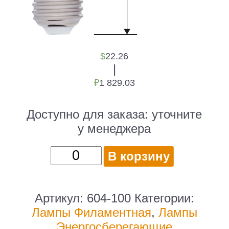
$
22.26
|
₽
1 829.03
Доступно для заказа:
уточните
у менеджера
Количество
В корзину
товара
Лампа
филам.
Артикул:
604-100
Категории:
Rexant
Лампы Филаментная
,
Лампы
9.5Вт
Энергосберегающие