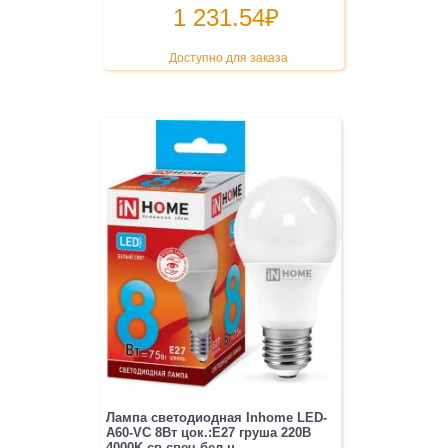
1 231.54
₽
Доступно для заказа
Лампа светодиодная Inhome LED-
A60-VC 8Вт цок.:E27 груша 220B
4000K св.свеч.бел.н...