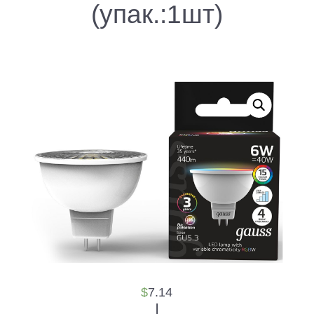
(упак.:1шт)
$
7.14
|