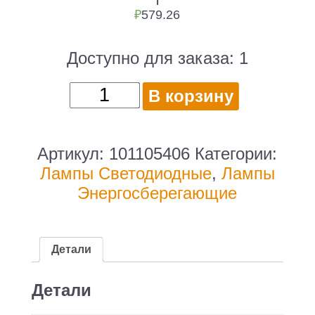
₽
579.26
Доступно для заказа:
1
Количество
В корзину
товара
Лампа
светодиодная
Артикул:
101105406
Категории:
Gauss
Лампы Cветодиодные
,
Лампы
101105406
Энергосберегающие
6Вт
цок.:GU5.3
софит
Детали
175B
св.свеч.RGB
Детали
MR16