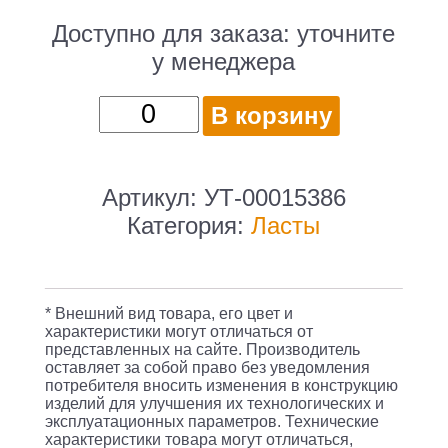
Доступно для заказа:
уточните
у менеджера
Количество
В корзину
товара
Ласты
Colton
Артикул:
УТ-00015386
CF-
Категория:
Ласты
02
для
плавания
* Внешний вид товара, его цвет и
р.:33-
характеристики могут отличаться от
представленных на сайте. Производитель
34
оставляет за собой право без уведомления
серый/
потребителя вносить изменения в конструкцию
изделий для улучшения их технологических и
голубой
эксплуатационных параметров. Технические
характеристики товара могут отличаться,
(УТ-00015386)