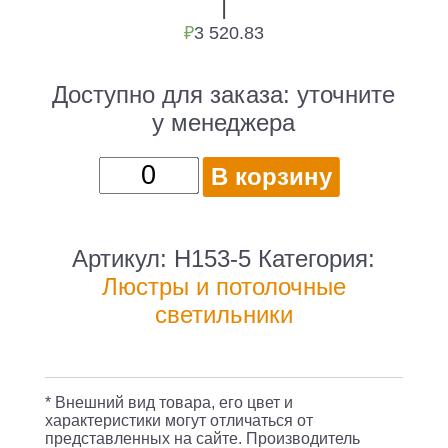
|
₽
3 520.83
Доступно для заказа:
уточните
у менеджера
Количество
В корзину
товара
Люстра
Hiper
Артикул:
H153-5
Категория:
Angers
Люстры и потолочные
H153-
светильники
5
подвес.
хром
* Внешний вид товара, его цвет и
характеристики могут отличаться от
представленных на сайте. Производитель